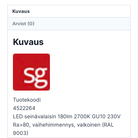
ECHO
ECHO
Kuvaus
S
Arviot (0)
4,5W
27K
Kuvaus
VA
määrä
Tuotekoodi
4522264
LED seinävalaisin 180lm 2700K GU10 230V
Ra>80, vaihehimmennys, valkoinen (RAL
9003)