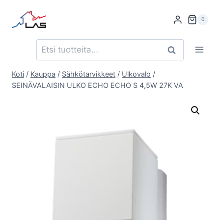
Siirry
sisältöön
0
Etsi:
Haku
Koti
/
Kauppa
/
Sähkötarvikkeet
/
Ulkovalo
/
SEINÄVALAISIN ULKO ECHO ECHO S 4,5W 27K VA