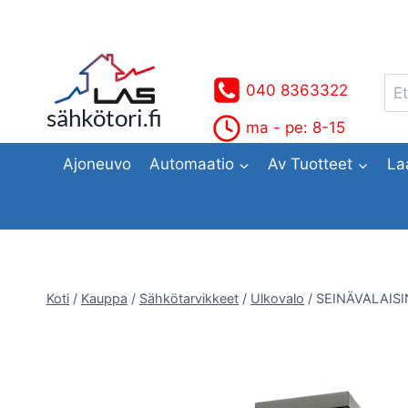
Siirry
sisältöön
Ets
040 8363322
sähkötori.fi
ma - pe: 8-15
Ajoneuvo
Automaatio
Av Tuotteet
La
Koti
/
Kauppa
/
Sähkötarvikkeet
/
Ulkovalo
/
SEINÄVALAISI