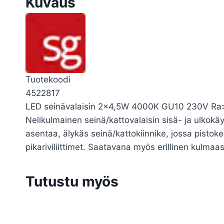
Kuvaus
Tuotekoodi
4522817
LED seinävalaisin 2×4,5W 4000K GU10 230V Ra>8
Nelikulmainen seinä/kattovalaisin sisä- ja ulkokä
asentaa, älykäs seinä/kattokiinnike, jossa pistokel
pikariviliittimet. Saatavana myös erillinen kulma
Tutustu myös