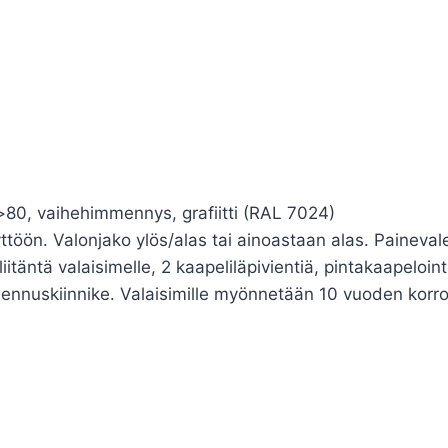
0, vaihehimmennys, grafiitti (RAL 7024)
yttöön. Valonjako ylös/alas tai ainoastaan alas. Paineva
iitäntä valaisimelle, 2 kaapeliläpivientiä, pintakaapeloint
asennuskiinnike. Valaisimille myönnetään 10 vuoden korro