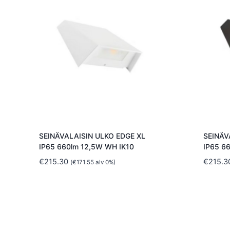
SEINÄVALAISIN ULKO EDGE XL
SEINÄV
IP65 660lm 12,5W WH IK10
IP65 6
€
215.30
€
215.3
(
€
171.55
alv 0%)