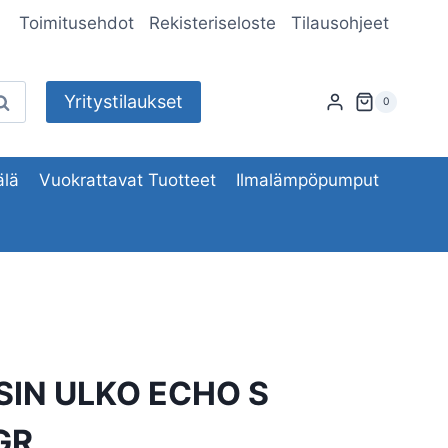
Toimitusehdot
Rekisteriseloste
Tilausohjeet
Yritystilaukset
aku
0
lä
Vuokrattavat Tuotteet
Ilmalämpöpumput
SIN ULKO ECHO S
GR