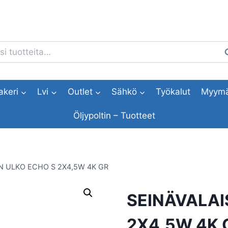
i:
H
akeri
Lvi
Outlet
Sähkö
Työkalut
Myymä
Öljypoltin – Tuotteet
N ULKO ECHO S 2X4,5W 4K GR
SEINÄVALAI
2X4,5W 4K 