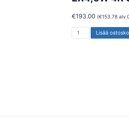
€
193.00
(
€
153.78
alv 
SEINÄVALAISIN
Lisää ostosko
ULKO
ECHO
S
2X4,5W
4K
GR
määrä