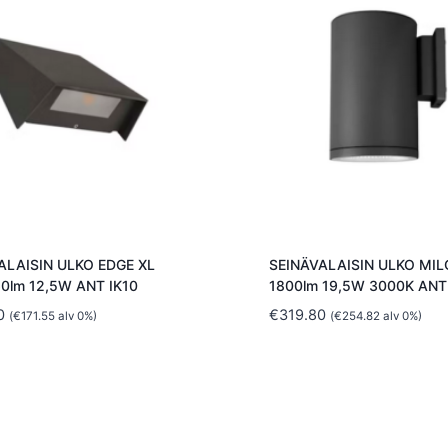
ALAISIN ULKO EDGE XL
SEINÄVALAISIN ULKO MIL
60lm 12,5W ANT IK10
1800lm 19,5W 3000K ANT
0
€
319.80
(
€
171.55
alv 0%)
(
€
254.82
alv 0%)