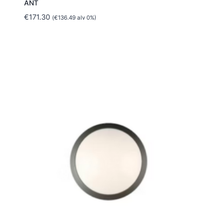
ANT
€
171.30
(
€
136.49
alv 0%)