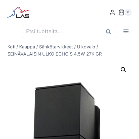
Siirry
sisältöön
0
Etsi:
Haku
Koti
/
Kauppa
/
Sähkötarvikkeet
/
Ulkovalo
/
SEINÄVALAISIN ULKO ECHO S 4,5W 27K GR