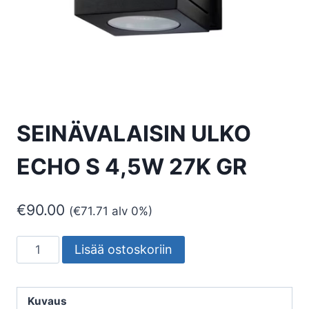
SEINÄVALAISIN ULKO
ECHO S 4,5W 27K GR
€
90.00
(
€
71.71
alv 0%)
SEINÄVALAISIN
Lisää ostoskoriin
ULKO
ECHO
S
Kuvaus