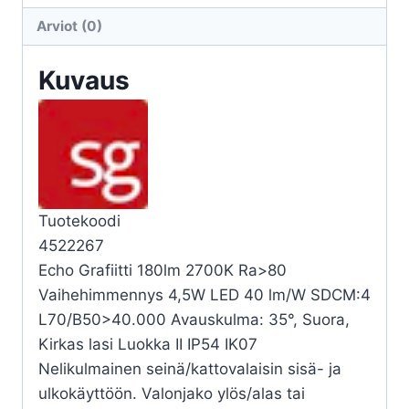
4,5W
Arviot (0)
27K
GR
Kuvaus
määrä
Tuotekoodi
4522267
Echo Grafiitti 180lm 2700K Ra>80
Vaihehimmennys 4,5W LED 40 lm/W SDCM:4
L70/B50>40.000 Avauskulma: 35°, Suora,
Kirkas lasi Luokka II IP54 IK07
Nelikulmainen seinä/kattovalaisin sisä- ja
ulkokäyttöön. Valonjako ylös/alas tai