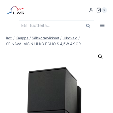
Siirry
sisältöön
0
Etsi:
Haku
Koti
/
Kauppa
/
Sähkötarvikkeet
/
Ulkovalo
/
SEINÄVALAISIN ULKO ECHO S 4,5W 4K GR