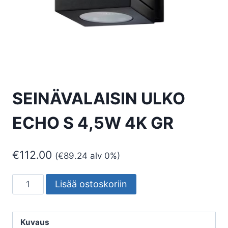
SEINÄVALAISIN ULKO
ECHO S 4,5W 4K GR
€
112.00
(
€
89.24
alv 0%)
SEINÄVALAISIN
Lisää ostoskoriin
ULKO
ECHO
S
Kuvaus