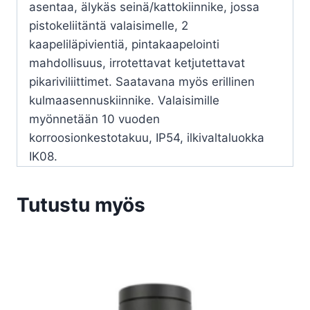
asentaa, älykäs seinä/kattokiinnike, jossa
pistokeliitäntä valaisimelle, 2
kaapeliläpivientiä, pintakaapelointi
mahdollisuus, irrotettavat ketjutettavat
pikariviliittimet. Saatavana myös erillinen
kulmaasennuskiinnike. Valaisimille
myönnetään 10 vuoden
korroosionkestotakuu, IP54, ilkivaltaluokka
IK08.
Tutustu myös