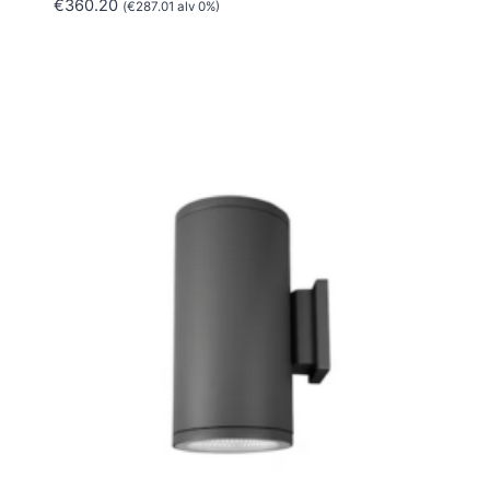
€
360.20
(
€
287.01
alv 0%)