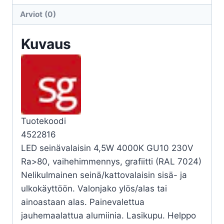
4,5W
Arviot (0)
4K
GR
Kuvaus
määrä
Tuotekoodi
4522816
LED seinävalaisin 4,5W 4000K GU10 230V
Ra>80, vaihehimmennys, grafiitti (RAL 7024)
Nelikulmainen seinä/kattovalaisin sisä- ja
ulkokäyttöön. Valonjako ylös/alas tai
ainoastaan alas. Painevalettua
jauhemaalattua alumiinia. Lasikupu. Helppo