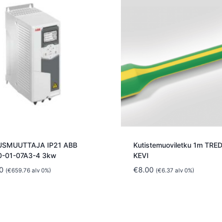
SMUUTTAJA IP21 ABB
Kutistemuoviletku 1m TRE
-01-07A3-4 3kw
KEVI
0
€
8.00
(
€
659.76
alv 0%)
(
€
6.37
alv 0%)