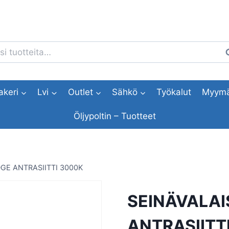
i:
H
akeri
Lvi
Outlet
Sähkö
Työkalut
Myymä
Öljypoltin – Tuotteet
GE ANTRASIITTI 3000K
SEINÄVALAI
ANTRASIITT