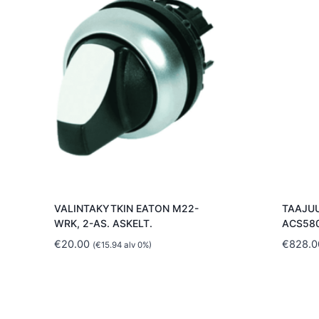
VALINTAKYTKIN EATON M22-
TAAJUU
WRK, 2-AS. ASKELT.
ACS580
€
20.00
€
828.0
(
€
15.94
alv 0%)