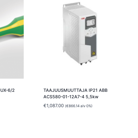
DUX-6/2
TAAJUUSMUUTTAJA IP21 ABB
ACS580-01-12A7-4 5,5kw
€
1,087.00
(
€
866.14
alv 0%)