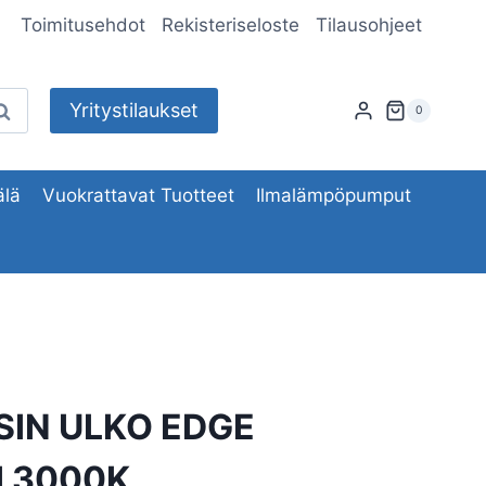
Toimitusehdot
Rekisteriseloste
Tilausohjeet
Yritystilaukset
aku
0
lä
Vuokrattavat Tuotteet
Ilmalämpöpumput
SIN ULKO EDGE
I 3000K