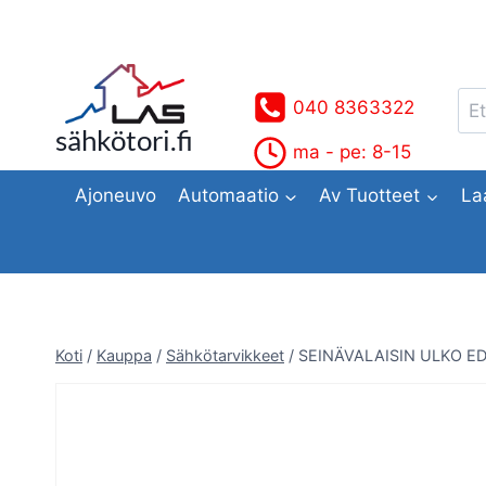
Siirry
sisältöön
Ets
040 8363322
sähkötori.fi
ma - pe: 8-15
Ajoneuvo
Automaatio
Av Tuotteet
La
Koti
/
Kauppa
/
Sähkötarvikkeet
/
SEINÄVALAISIN ULKO ED