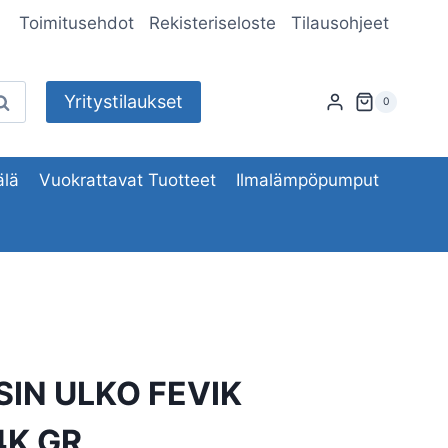
Toimitusehdot
Rekisteriseloste
Tilausohjeet
Yritystilaukset
aku
0
lä
Vuokrattavat Tuotteet
Ilmalämpöpumput
SIN ULKO FEVIK
4K GR