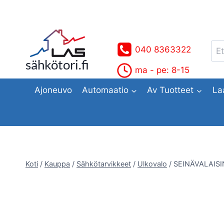
Siirry
sisältöön
Ets
040 8363322
sähkötori.fi
ma - pe: 8-15
Ajoneuvo
Automaatio
Av Tuotteet
La
Koti
/
Kauppa
/
Sähkötarvikkeet
/
Ulkovalo
/
SEINÄVALAISI