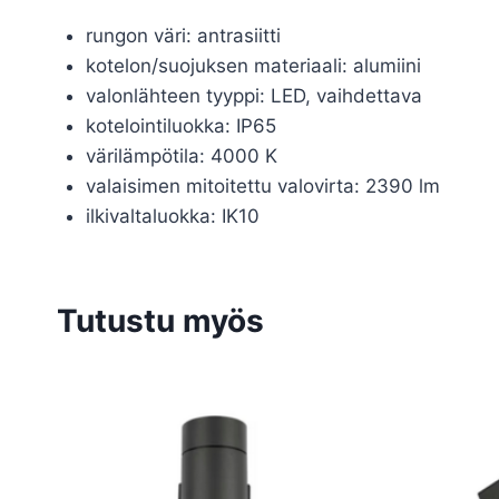
rungon väri: antrasiitti
kotelon/suojuksen materiaali: alumiini
valonlähteen tyyppi: LED, vaihdettava
kotelointiluokka: IP65
värilämpötila: 4000 K
valaisimen mitoitettu valovirta: 2390 lm
ilkivaltaluokka: IK10
Tutustu myös