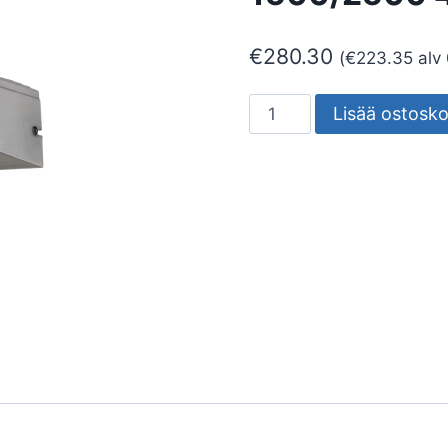
€
280.30
(
€
223.35
alv
SEINÄVALAISIN
Lisää ostosko
ULKO
FEVIK
1500/2500
4K
GR
määrä