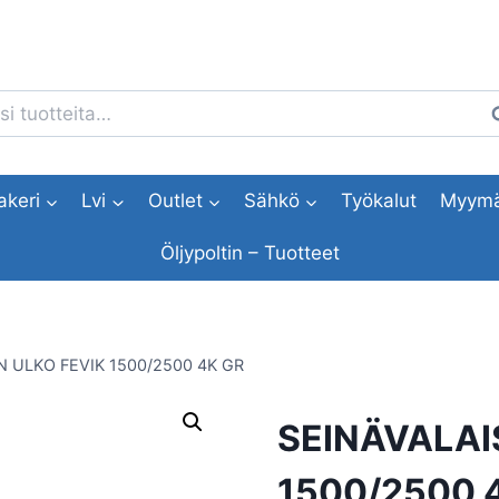
i:
H
akeri
Lvi
Outlet
Sähkö
Työkalut
Myymä
Öljypoltin – Tuotteet
N ULKO FEVIK 1500/2500 4K GR
SEINÄVALAI
1500/2500 