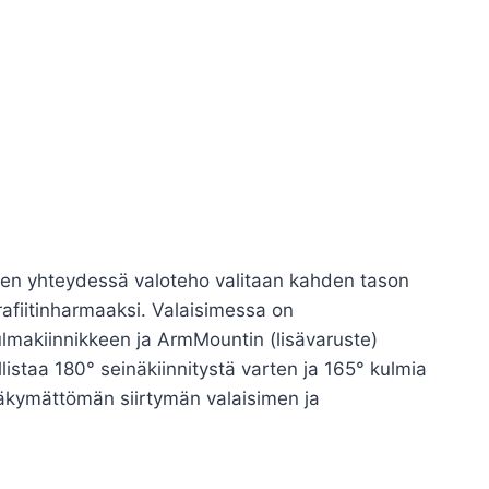
ksen yhteydessä valoteho valitaan kahden tason
rafiitinharmaaksi. Valaisimessa on
kulmakiinnikkeen ja ArmMountin (lisävaruste)
istaa 180° seinäkiinnitystä varten ja 165° kulmia
näkymättömän siirtymän valaisimen ja