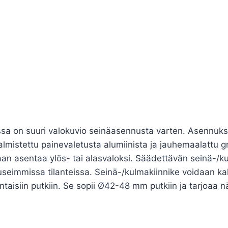
jossa on suuri valokuvio seinäasennusta varten. Asennu
valmistettu painevaletusta alumiinista ja jauhemaalattu g
idaan asentaa ylös- tai alasvaloksi. Säädettävän seinä-/
seimmissa tilanteissa. Seinä-/kulmakiinnike voidaan kall
aisiin putkiin. Se sopii Ø42-48 mm putkiin ja tarjoaa 