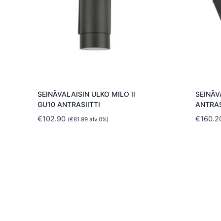
SEINÄVALAISIN ULKO MILO II
SEINÄV
GU10 ANTRASIITTI
ANTRAS
€
102.90
€
160.2
(
€
81.99
alv 0%)