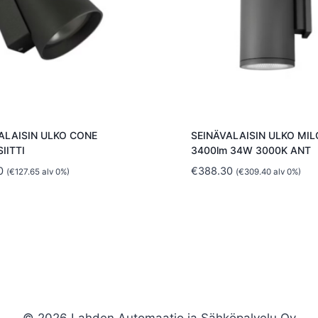
ALAISIN ULKO CONE
SEINÄVALAISIN ULKO MIL
IITTI
3400lm 34W 3000K ANT
0
€
388.30
(
€
127.65
alv 0%)
(
€
309.40
alv 0%)