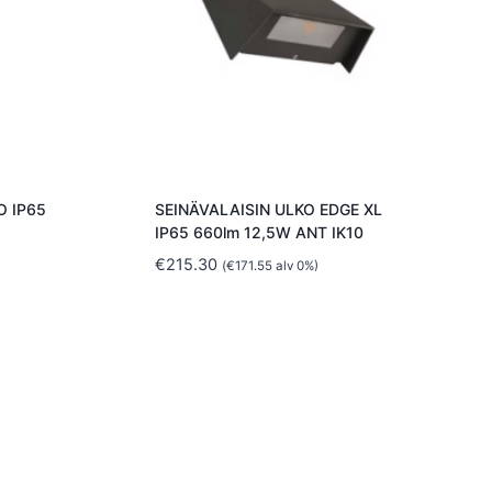
O IP65
SEINÄVALAISIN ULKO EDGE XL
IP65 660lm 12,5W ANT IK10
€
215.30
(
€
171.55
alv 0%)