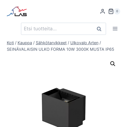
Siirry
sisältöön
0
Etsi:
Haku
Koti
/
Kauppa
/
Sähkötarvikkeet
/
Ulkovalo Arten
/
SEINÄVALAISIN ULKO FORMA 10W 3000K MUSTA IP65