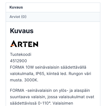
FORMA
10W
Kuvaus
3000K
Arviot (0)
MUSTA
IP65
Kuvaus
määrä
Tuotekoodi
4512900
FORMA 10W seinävalaisin säädettävällä
valokulmalla, IP65, kiinteä led. Rungon väri
musta. 3000K.
FORMA -seinävalaisin on ylös- ja alaspäin
suuntaava valaisin, jossa valaisukulmat ovat
säädettävissä 0-110°. Valaisimen