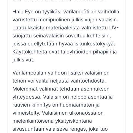
Halo Eye on tyylikäs, värilämpötilan vaihdolla
varustettu monipuolinen julkisivujen valaisin.
Laadukkaista materiaaleista valmistettu UV-
suojattu seinävalaisin soveltuu kohteisiin,
joissa edellytetään hyvää iskunkestokykyä.
Käyttökohteita ovat taloyhtiöiden pihapiiri ja
julkisivut.
Värilämpötilan vaihdon lisäksi valaisimen
tehon voi valita neljästä vaihtoehdosta.
Molemmat valinnat tehdään asennuksen
yhteydessä. Valaisin on helppo asentaa ja
ruuvien kiinnitys on huomaamaton ja
viimeistelty. Valaisimen ulkonäössä on
mielenkiintoisena yksityiskohtana
sivusuuntaan valaiseva rengas, joka tuo