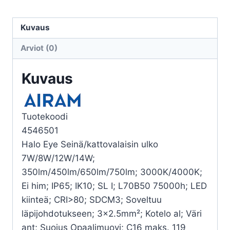
HALO
IP65
Kuvaus
14W
Arviot (0)
830/840
PCO
Kuvaus
ANT
EYE
määrä
Tuotekoodi
4546501
Halo Eye Seinä/kattovalaisin ulko
7W/8W/12W/14W;
350lm/450lm/650lm/750lm; 3000K/4000K;
Ei him; IP65; IK10; SL I; L70B50 75000h; LED
kiinteä; CRI>80; SDCM3; Soveltuu
läpijohdotukseen; 3×2.5mm²; Kotelo al; Väri
ant; Suojus Opaalimuovi; C16 maks. 119