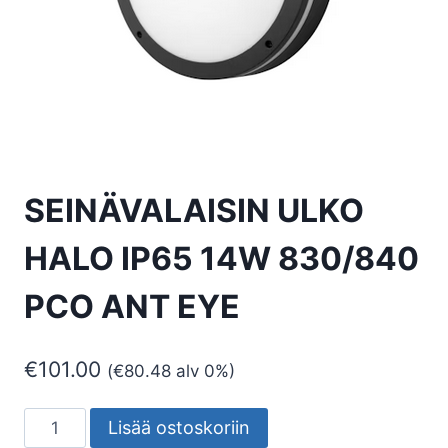
SEINÄVALAISIN ULKO
HALO IP65 14W 830/840
PCO ANT EYE
€
101.00
(
€
80.48
alv 0%)
SEINÄVALAISIN
Lisää ostoskoriin
ULKO