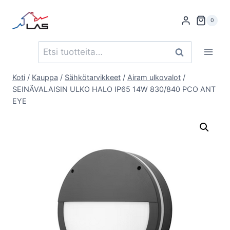
Siirry
sisältöön
0
Etsi:
Haku
Koti
/
Kauppa
/
Sähkötarvikkeet
/
Airam ulkovalot
/
SEINÄVALAISIN ULKO HALO IP65 14W 830/840 PCO ANT
EYE