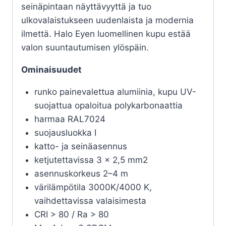
seinäpintaan näyttävyyttä ja tuo
ulkovalaistukseen uudenlaista ja modernia
ilmettä. Halo Eyen luomellinen kupu estää
valon suuntautumisen ylöspäin.
Ominaisuudet
runko painevalettua alumiinia, kupu UV-
suojattua opaloitua polykarbonaattia
harmaa RAL7024
suojausluokka I
katto- ja seinäasennus
ketjutettavissa 3 x 2,5 mm2
asennuskorkeus 2–4 m
värilämpötila 3000K/4000 K,
vaihdettavissa valaisimesta
CRI > 80 / Ra > 80