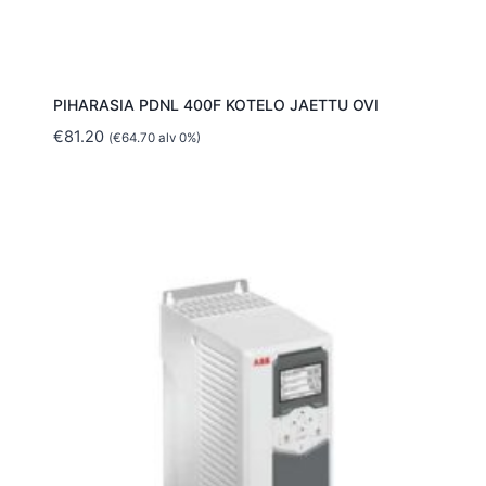
PIHARASIA PDNL 400F KOTELO JAETTU OVI
€
81.20
(
€
64.70
alv 0%)