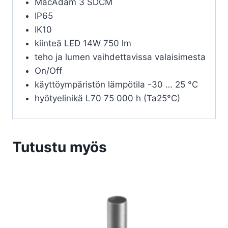
MacAdam 3 SDCM
IP65
IK10
kiinteä LED 14W 750 lm
teho ja lumen vaihdettavissa valaisimesta
On/Off
käyttöympäristön lämpötila -30 … 25 °C
hyötyelinikä L70 75 000 h (Ta25°C)
Tutustu myös