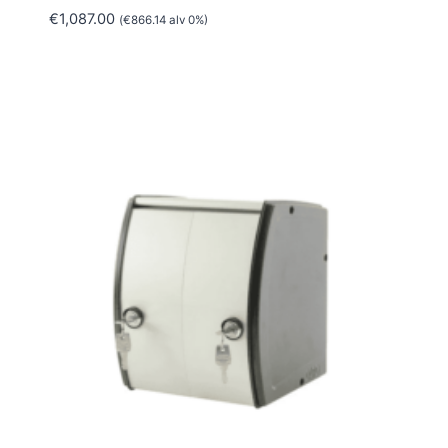
€
1,087.00
(
€
866.14
alv 0%)