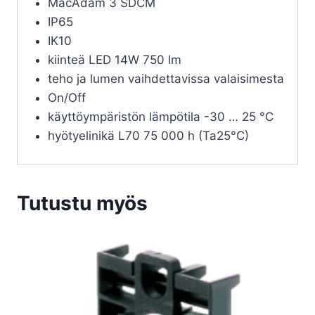
MacAdam 3 SDCM
IP65
IK10
kiinteä LED 14W 750 lm
teho ja lumen vaihdettavissa valaisimesta
On/Off
käyttöympäristön lämpötila -30 … 25 °C
hyötyelinikä L70 75 000 h (Ta25°C)
Tutustu myös