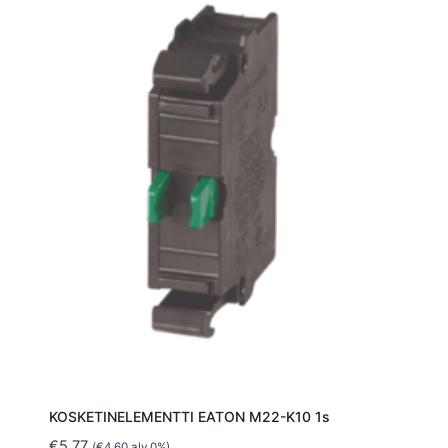
KOSKETINELEMENTTI EATON M22-K10 1s
€
5.77
(
€
4.60
alv 0%)