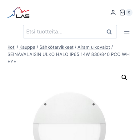
Siirry
sisältöön
0
Etsi:
Haku
Koti
/
Kauppa
/
Sähkötarvikkeet
/
Airam ulkovalot
/
SEINÄVALAISIN ULKO HALO IP65 14W 830/840 PCO WH
EYE