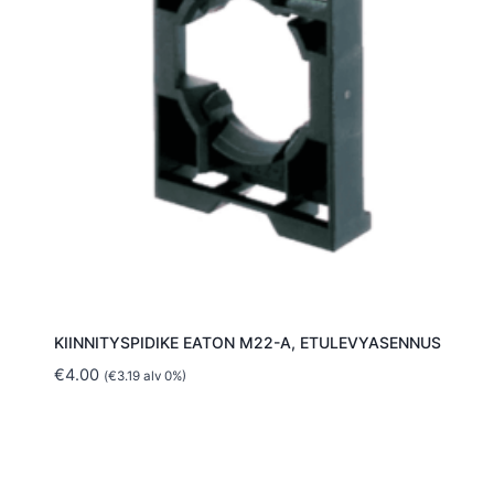
KIINNITYSPIDIKE EATON M22-A, ETULEVYASENNUS
€
4.00
(
€
3.19
alv 0%)