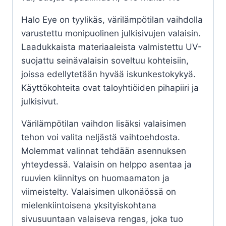
Halo Eye on tyylikäs, värilämpötilan vaihdolla
varustettu monipuolinen julkisivujen valaisin.
Laadukkaista materiaaleista valmistettu UV-
suojattu seinävalaisin soveltuu kohteisiin,
joissa edellytetään hyvää iskunkestokykyä.
Käyttökohteita ovat taloyhtiöiden pihapiiri ja
julkisivut.
Värilämpötilan vaihdon lisäksi valaisimen
tehon voi valita neljästä vaihtoehdosta.
Molemmat valinnat tehdään asennuksen
yhteydessä. Valaisin on helppo asentaa ja
ruuvien kiinnitys on huomaamaton ja
viimeistelty. Valaisimen ulkonäössä on
mielenkiintoisena yksityiskohtana
sivusuuntaan valaiseva rengas, joka tuo