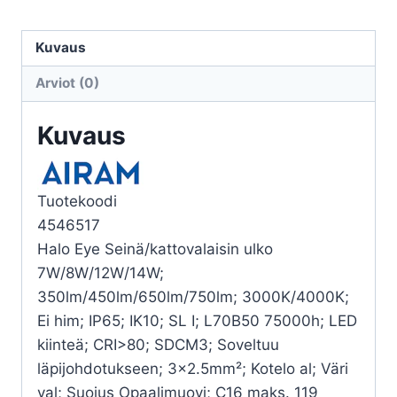
HALO
IP65
Kuvaus
14W
Arviot (0)
830/840
PCO
Kuvaus
WH
EYE
määrä
Tuotekoodi
4546517
Halo Eye Seinä/kattovalaisin ulko
7W/8W/12W/14W;
350lm/450lm/650lm/750lm; 3000K/4000K;
Ei him; IP65; IK10; SL I; L70B50 75000h; LED
kiinteä; CRI>80; SDCM3; Soveltuu
läpijohdotukseen; 3×2.5mm²; Kotelo al; Väri
val; Suojus Opaalimuovi; C16 maks. 119