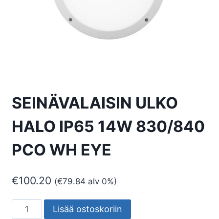
SEINÄVALAISIN ULKO
HALO IP65 14W 830/840
PCO WH EYE
€
100.20
(
€
79.84
alv 0%)
SEINÄVALAISIN
Lisää ostoskoriin
ULKO