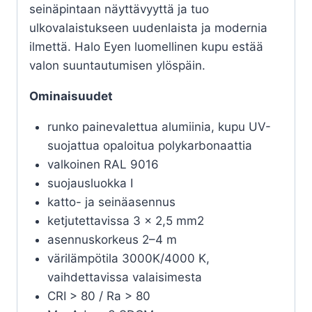
seinäpintaan näyttävyyttä ja tuo
ulkovalaistukseen uudenlaista ja modernia
ilmettä. Halo Eyen luomellinen kupu estää
valon suuntautumisen ylöspäin.
Ominaisuudet
runko painevalettua alumiinia, kupu UV-
suojattua opaloitua polykarbonaattia
valkoinen RAL 9016
suojausluokka I
katto- ja seinäasennus
ketjutettavissa 3 x 2,5 mm2
asennuskorkeus 2–4 m
värilämpötila 3000K/4000 K,
vaihdettavissa valaisimesta
CRI > 80 / Ra > 80