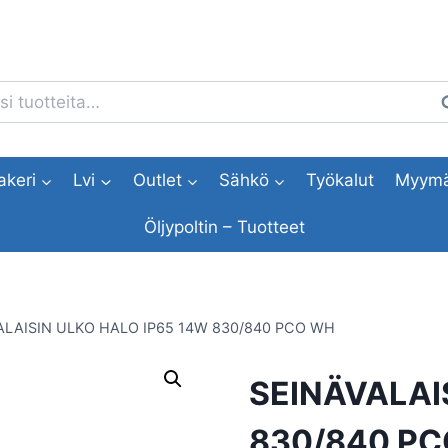
i:
H
akeri
Lvi
Outlet
Sähkö
Työkalut
Myymä
Öljypoltin – Tuotteet
ALAISIN ULKO HALO IP65 14W 830/840 PCO WH
SEINÄVALAI
830/840 P