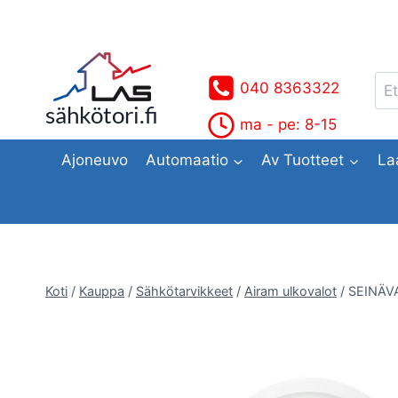
Siirry
sisältöön
Ets
040 8363322
sähkötori.fi
ma - pe: 8-15
Ajoneuvo
Automaatio
Av Tuotteet
La
Koti
/
Kauppa
/
Sähkötarvikkeet
/
Airam ulkovalot
/
SEINÄV