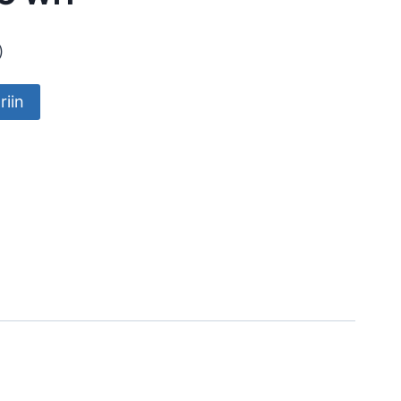
)
riin