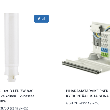
Ale!
Dulux-D LED 7W 830 |
PIHARASIATARVIKE PNFR
valkoinen – 2-nastaa –
KYTKENTÄALUSTA SEINÄ
 18W
€
69.20
(
€
55.14
alv 0%)
lkuperäinen
Nykyinen
€
6.50
(
€
5.18
alv 0%)