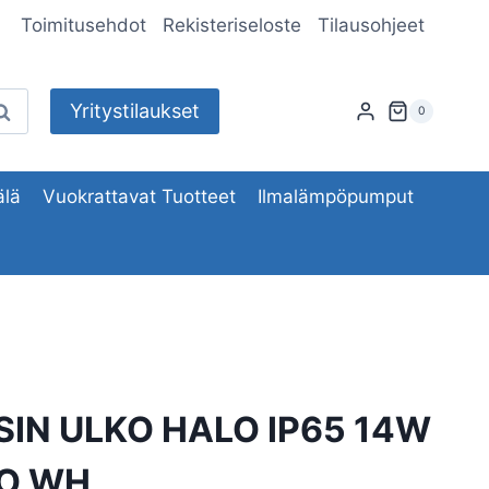
Toimitusehdot
Rekisteriseloste
Tilausohjeet
Yritystilaukset
aku
0
lä
Vuokrattavat Tuotteet
Ilmalämpöpumput
SIN ULKO HALO IP65 14W
CO WH