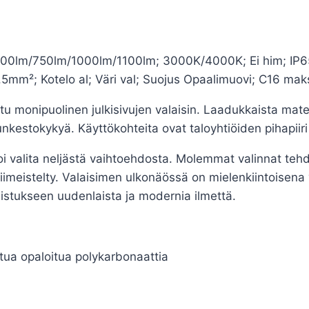
00lm/750lm/1000lm/1100lm; 3000K/4000K; Ei him; IP65;
mm²; Kotelo al; Väri val; Suojus Opaalimuovi; C16 mak
ttu monipuolinen julkisivujen valaisin. Laadukkaista mate
nkestokykyä. Käyttökohteita ovat taloyhtiöiden pihapiiri j
voi valita neljästä vaihtoehdosta. Molemmat valinnat t
iimeistelty. Valaisimen ulkonäössä on mielenkiintoisena
aistukseen uudenlaista ja modernia ilmettä.
tua opaloitua polykarbonaattia