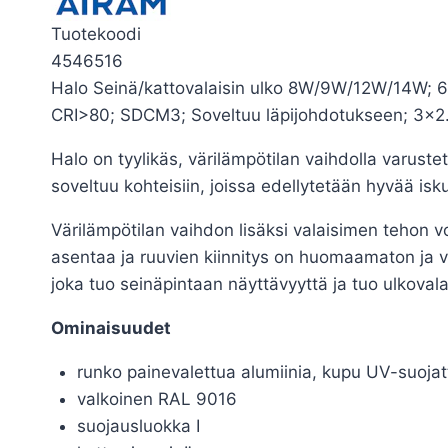
Tuotekoodi
4546516
Halo Seinä/kattovalaisin ulko 8W/9W/12W/14W; 6
CRI>80; SDCM3; Soveltuu läpijohdotukseen; 3×2.5
Halo on tyylikäs, värilämpötilan vaihdolla varuste
soveltuu kohteisiin, joissa edellytetään hyvää isku
Värilämpötilan vaihdon lisäksi valaisimen tehon 
asentaa ja ruuvien kiinnitys on huomaamaton ja v
joka tuo seinäpintaan näyttävyyttä ja tuo ulkoval
Ominaisuudet
runko painevalettua alumiinia, kupu UV-suojat
valkoinen RAL 9016
suojausluokka I