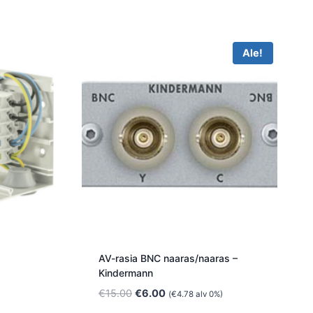
Ale!
AV-rasia BNC naaras/naaras –
Kindermann
Alkuperäinen
Nykyinen
€
15.00
€
6.00
(
€
4.78
alv 0%)
hinta
hinta