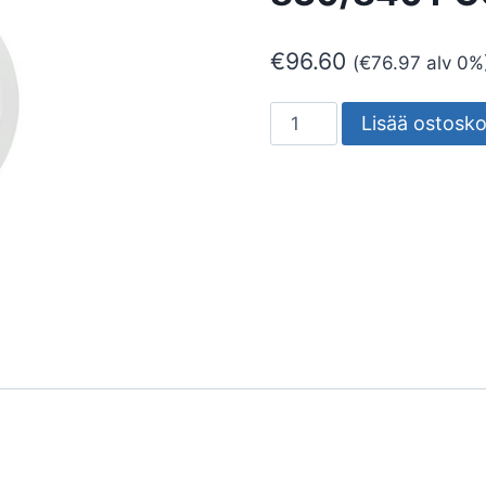
€
96.60
(
€
76.97
alv 0%
SEINÄVALAISIN
Lisää ostosko
ULKO
HALO
IP65
14W
830/840
PCO
WH
määrä