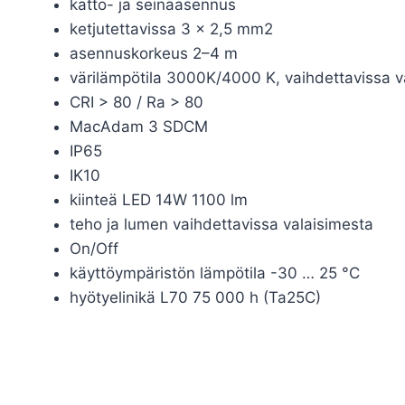
katto- ja seinäasennus
ketjutettavissa 3 x 2,5 mm2
asennuskorkeus 2–4 m
värilämpötila 3000K/4000 K, vaihdettavissa v
CRI > 80 / Ra > 80
MacAdam 3 SDCM
IP65
IK10
kiinteä LED 14W 1100 lm
teho ja lumen vaihdettavissa valaisimesta
On/Off
käyttöympäristön lämpötila -30 … 25 °C
hyötyelinikä L70 75 000 h (Ta25C)