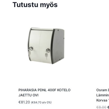
Tutustu myös
PIHARASIA PDNL 400F KOTELO
Osram 
JAETTU OVI
Lämmin 
Korvaa
€
81.20
(
€
64.70
alv 0%)
A
€
8.00