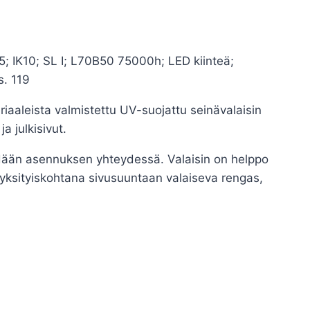
 IK10; SL I; L70B50 75000h; LED kiinteä;
s. 119
riaaleista valmistettu UV-suojattu seinävalaisin
a julkisivut.
ehdään asennuksen yhteydessä. Valaisin on helppo
 yksityiskohtana sivusuuntaan valaiseva rengas,