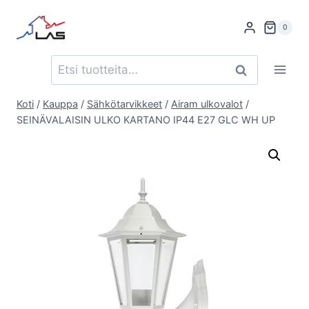
Siirry
sisältöön
0
Etsi:
Haku
Koti
/
Kauppa
/
Sähkötarvikkeet
/
Airam ulkovalot
/
SEINÄVALAISIN ULKO KARTANO IP44 E27 GLC WH UP