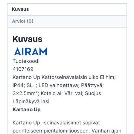
KARTANO
IP44
Kuvaus
E27
Arviot (0)
GLC
WH
Kuvaus
UP
määrä
Tuotekoodi
4107169
Kartano Up Katto/seinävalaisin ulko Ei him;
IP44; SL I; LED vaihdettava; Päättyvä;
3×2.5mm²; Kotelo al; Väri val; Suojus
Läpinäkyvä lasi
Kartano Up
Kartano Up -seinävalaisimet sopivat
perinteiseen pientalomiljööseen. Vanhan ajan