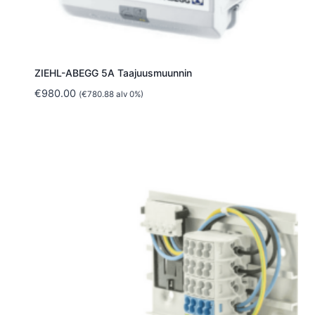
ZIEHL-ABEGG 5A Taajuusmuunnin
€
980.00
(
€
780.88
alv 0%)