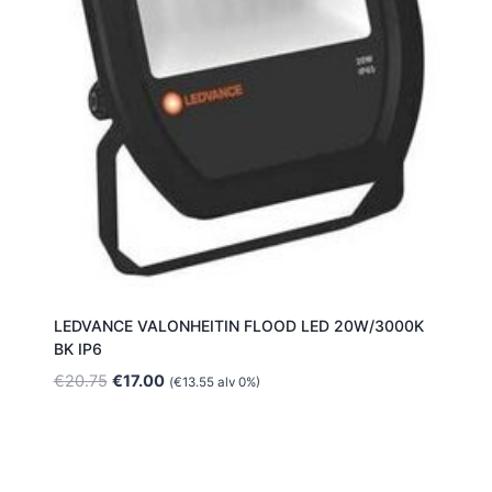
LEDVANCE VALONHEITIN FLOOD LED 20W/3000K
BK IP6
Alkuperäinen
Nykyinen
€
20.75
€
17.00
(
€
13.55
alv 0%)
hinta
hinta
oli:
on:
€20.75.
€17.00.