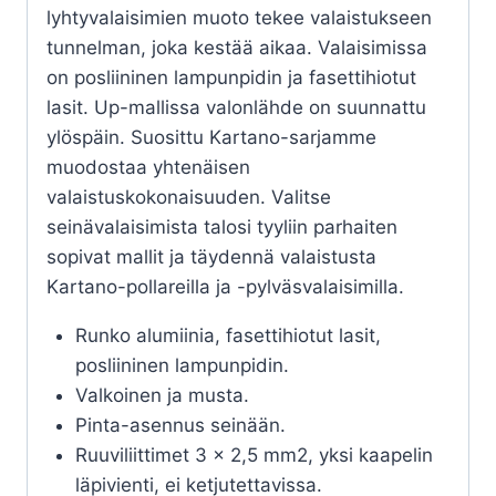
lyhtyvalaisimien muoto tekee valaistukseen
tunnelman, joka kestää aikaa. Valaisimissa
on posliininen lampunpidin ja fasettihiotut
lasit. Up-mallissa valonlähde on suunnattu
ylöspäin. Suosittu Kartano-sarjamme
muodostaa yhtenäisen
valaistuskokonaisuuden. Valitse
seinävalaisimista talosi tyyliin parhaiten
sopivat mallit ja täydennä valaistusta
Kartano-pollareilla ja -pylväsvalaisimilla.
Runko alumiinia, fasettihiotut lasit,
posliininen lampunpidin.
Valkoinen ja musta.
Pinta-asennus seinään.
Ruuviliittimet 3 x 2,5 mm2, yksi kaapelin
läpivienti, ei ketjutettavissa.