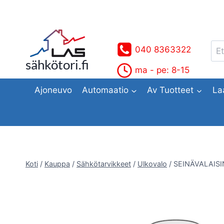
Siirry
sisältöön
Ets
040 8363322
sähkötori.fi
ma - pe: 8-15
Ajoneuvo
Automaatio
Av Tuotteet
La
Koti
/
Kauppa
/
Sähkötarvikkeet
/
Ulkovalo
/
SEINÄVALAISI