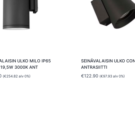
ALAISIN ULKO MILO IP65
SEINÄVALAISIN ULKO CO
 19,5W 3000K ANT
ANTRASIITTI
0
€
122.90
(
€
254.82
alv 0%)
(
€
97.93
alv 0%)