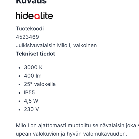
Kuvaus
Tuotekoodi
4523469
Julkisivuvalaisin Milo I, valkoinen
Tekniset tiedot
3000 K
400 lm
25° valokeila
IP55
4,5 W
230 V
Milo I on ajattomasti muotoiltu seinävalaisin joka
upean valokuvion ja hyvän valomukavuuden.