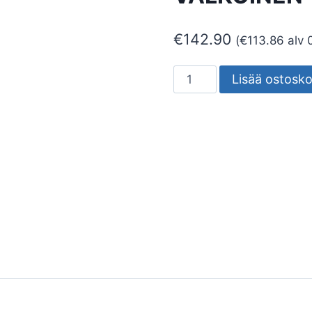
€
142.90
(
€
113.86
alv 
SEINÄVALAISIN
Lisää ostosko
ULKO
MILO
I
3000K
VALKOINEN
määrä