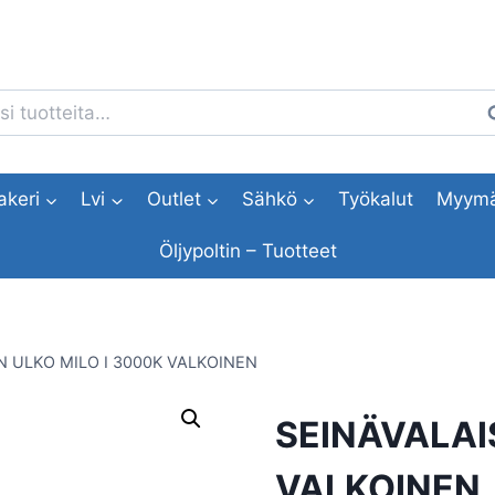
i:
H
akeri
Lvi
Outlet
Sähkö
Työkalut
Myymä
Öljypoltin – Tuotteet
N ULKO MILO I 3000K VALKOINEN
SEINÄVALAIS
VALKOINEN