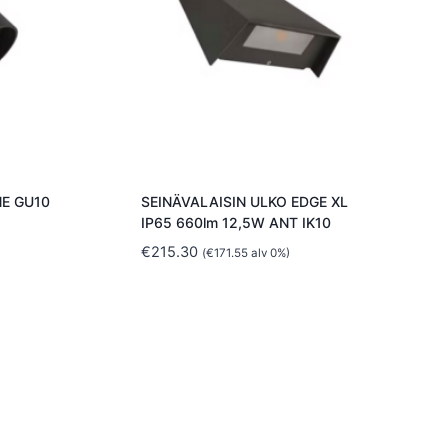
NE GU10
SEINÄVALAISIN ULKO EDGE XL
IP65 660lm 12,5W ANT IK10
€
215.30
(
€
171.55
alv 0%)