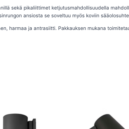
nnillä sekä pikaliittimet ketjutusmahdollisuudella mahdo
sinrungon ansiosta se soveltuu myös koviin sääolosuhtei
inen, harmaa ja antrasiitti. Pakkauksen mukana toimiteta