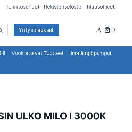
Toimitusehdot
Rekisteriseloste
Tilausohjeet
Yritystilaukset
aku
0
lä
Vuokrattavat Tuotteet
Ilmalämpöpumput
IN ULKO MILO I 3000K