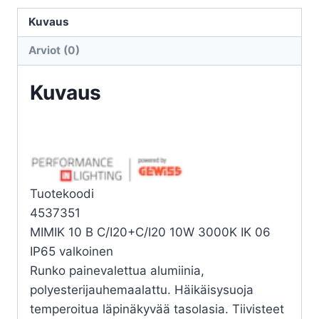
MIMIK
10
Kuvaus
B
Arviot (0)
C/I20+C/I20
10W
Kuvaus
3K
määrä
Tuotekoodi
4537351
MIMIK 10 B C/I20+C/I20 10W 3000K IK 06
IP65 valkoinen
Runko painevalettua alumiinia,
polyesterijauhemaalattu. Häikäisysuoja
temperoitua läpinäkyvää tasolasia. Tiivisteet