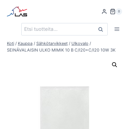
Siirry
sisältöön
0
Etsi:
Haku
Koti
/
Kauppa
/
Sähkötarvikkeet
/
Ulkovalo
/
SEINÄVALAISIN ULKO MIMIK 10 B C/I20+C/I20 10W 3K