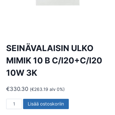
SEINÄVALAISIN ULKO
MIMIK 10 B C/I20+C/I20
10W 3K
€
330.30
(
€
263.19
alv 0%)
SEINÄVALAISIN
Lisää ostoskoriin
ULKO