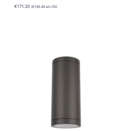
€
171.30
(
€
136.49
alv 0%)