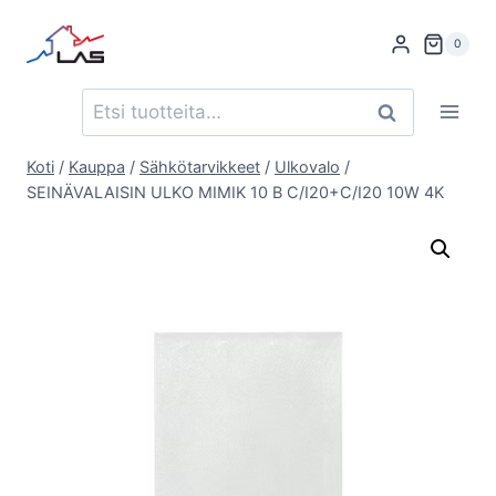
Siirry
sisältöön
0
Etsi:
Haku
Koti
/
Kauppa
/
Sähkötarvikkeet
/
Ulkovalo
/
SEINÄVALAISIN ULKO MIMIK 10 B C/I20+C/I20 10W 4K