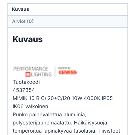
MIMIK
10
Kuvaus
B
Arviot (0)
C/I20+C/I20
10W
Kuvaus
4K
määrä
Tuotekoodi
4537354
MIMIK 10 B C/I20+C/I20 10W 4000K IP65
IK06 valkoinen
Runko painevalettua alumiinia,
polyesterijauhemaalattu. Häikäisysuoja
temperoitua läpinäkyvää tasolasia. Tiivisteet