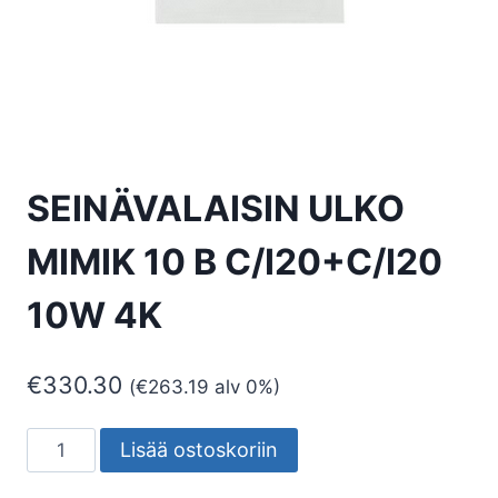
SEINÄVALAISIN ULKO
MIMIK 10 B C/I20+C/I20
10W 4K
€
330.30
(
€
263.19
alv 0%)
SEINÄVALAISIN
Lisää ostoskoriin
ULKO