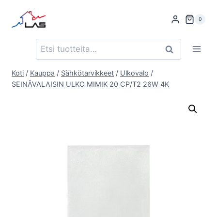
Siirry
sisältöön
0
Etsi:
Haku
Koti
/
Kauppa
/
Sähkötarvikkeet
/
Ulkovalo
/
SEINÄVALAISIN ULKO MIMIK 20 CP/T2 26W 4K