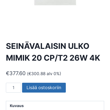
SEINÄVALAISIN ULKO
MIMIK 20 CP/T2 26W 4K
€
377.60
(
€
300.88
alv 0%)
SEINÄVALAISIN
Lisää ostoskoriin
ULKO
MIMIK
20
Kuvaus