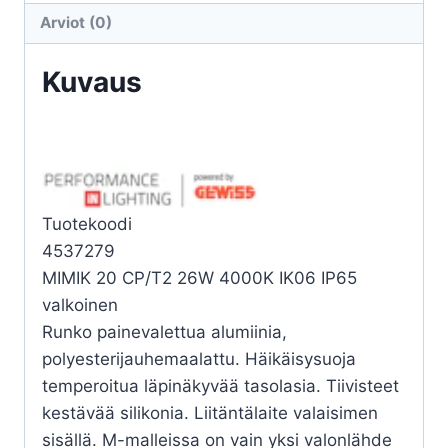
CP/T2
Arviot (0)
26W
4K
Kuvaus
määrä
Tuotekoodi
4537279
MIMIK 20 CP/T2 26W 4000K IK06 IP65
valkoinen
Runko painevalettua alumiinia,
polyesterijauhemaalattu. Häikäisysuoja
temperoitua läpinäkyvää tasolasia. Tiivisteet
kestävää silikonia. Liitäntälaite valaisimen
sisällä. M-malleissa on vain yksi valonlähde