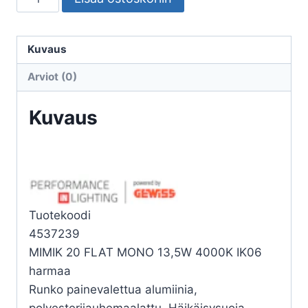
ULKO
MIMIK
20
Kuvaus
FLAT
Arviot (0)
MONO
13,5W
Kuvaus
4K
määrä
Tuotekoodi
4537239
MIMIK 20 FLAT MONO 13,5W 4000K IK06
harmaa
Runko painevalettua alumiinia,