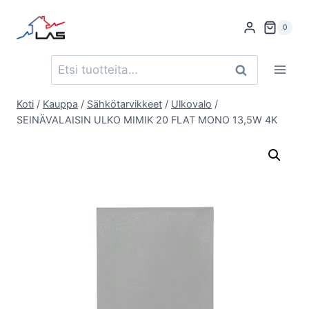
Siirry
sisältöön
0
Etsi:
Haku
Koti
/
Kauppa
/
Sähkötarvikkeet
/
Ulkovalo
/
SEINÄVALAISIN ULKO MIMIK 20 FLAT MONO 13,5W 4K