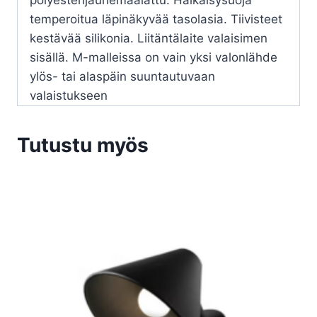
polyesterijauhemaalattu. Häikäisysuoja
temperoitua läpinäkyvää tasolasia. Tiivisteet
kestävää silikonia. Liitäntälaite valaisimen
sisällä. M-malleissa on vain yksi valonlähde
ylös- tai alaspäin suuntautuvaan
valaistukseen
Tutustu myös