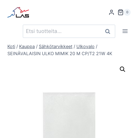
Siirry
sisältöön
0
Etsi:
Haku
Koti
/
Kauppa
/
Sähkötarvikkeet
/
Ulkovalo
/
SEINÄVALAISIN ULKO MIMIK 20 M CP/T2 21W 4K