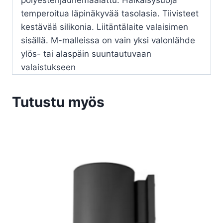
polyesterijauhemaalattu. Häikäisysuoja
temperoitua läpinäkyvää tasolasia. Tiivisteet
kestävää silikonia. Liitäntälaite valaisimen
sisällä. M-malleissa on vain yksi valonlähde
ylös- tai alaspäin suuntautuvaan
valaistukseen
Tutustu myös