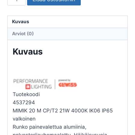
ULKO
MIMIK
20
Kuvaus
M
Arviot (0)
CP/T2
21W
Kuvaus
4K
määrä
Tuotekoodi
4537294
MIMIK 20 M CP/T2 21W 4000K IK06 IP65
valkoinen
Runko painevalettua alumiinia,