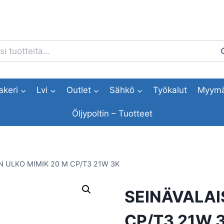
i:
H
akeri
Lvi
Outlet
Sähkö
Työkalut
Myymä
Öljypoltin – Tuotteet
N ULKO MIMIK 20 M CP/T3 21W 3K
SEINÄVALAI
CP/T3 21W 