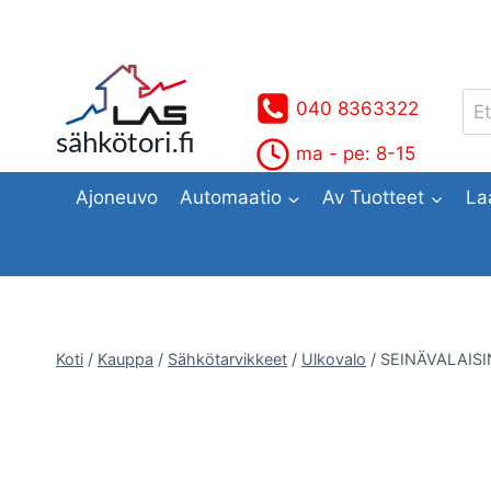
Siirry
sisältöön
Ets
040 8363322
sähkötori.fi
ma - pe: 8-15
Ajoneuvo
Automaatio
Av Tuotteet
La
Koti
/
Kauppa
/
Sähkötarvikkeet
/
Ulkovalo
/
SEINÄVALAISI