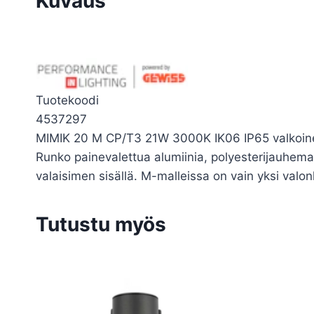
Kuvaus
Tuotekoodi
4537297
MIMIK 20 M CP/T3 21W 3000K IK06 IP65 valkoin
Runko painevalettua alumiinia, polyesterijauhemaal
valaisimen sisällä. M-malleissa on vain yksi valo
Tutustu myös