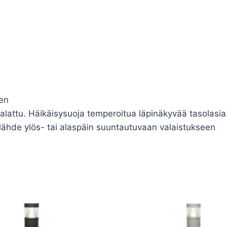
en
attu. Häikäisysuoja temperoitua läpinäkyvää tasolasia. T
nlähde ylös- tai alaspäin suuntautuvaan valaistukseen