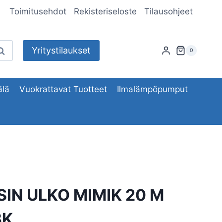
Toimitusehdot
Rekisteriseloste
Tilausohjeet
Yritystilaukset
aku
0
lä
Vuokrattavat Tuotteet
Ilmalämpöpumput
SIN ULKO MIMIK 20 M
3K