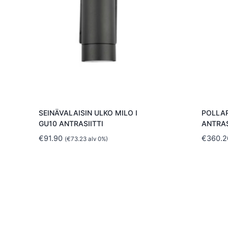
SEINÄVALAISIN ULKO MILO I
POLLAR
GU10 ANTRASIITTI
ANTRAS
€
91.90
€
360.2
(
€
73.23
alv 0%)