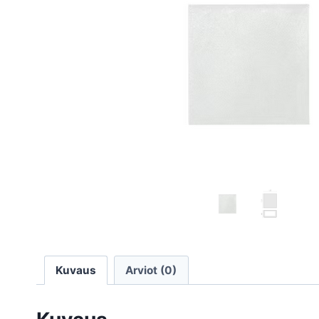
Kuvaus
Arviot (0)