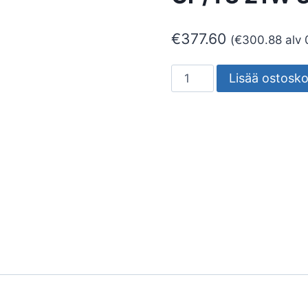
€
377.60
(
€
300.88
alv 
SEINÄVALAISIN
Lisää ostosko
ULKO
MIMIK
20
M
CP/T3
21W
3K
määrä