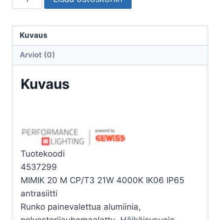
ULKO
MIMIK
20
Kuvaus
M
Arviot (0)
CP/T3
21W
Kuvaus
4K
määrä
Tuotekoodi
4537299
MIMIK 20 M CP/T3 21W 4000K IK06 IP65
antrasiitti
Runko painevalettua alumiinia,