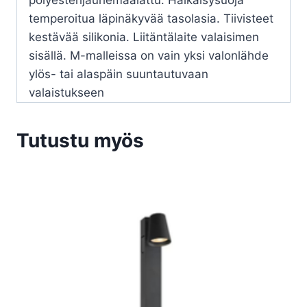
polyesterijauhemaalattu. Häikäisysuoja
temperoitua läpinäkyvää tasolasia. Tiivisteet
kestävää silikonia. Liitäntälaite valaisimen
sisällä. M-malleissa on vain yksi valonlähde
ylös- tai alaspäin suuntautuvaan
valaistukseen
Tutustu myös