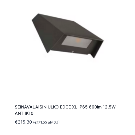
SEINÄVALAISIN ULKO EDGE XL IP65 660lm 12,5W
ANT IK10
€
215.30
(
€
171.55
alv 0%)