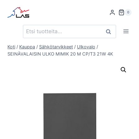
Siirry
sisältöön
0
Etsi:
Haku
Koti
/
Kauppa
/
Sähkötarvikkeet
/
Ulkovalo
/
SEINÄVALAISIN ULKO MIMIK 20 M CP/T3 21W 4K