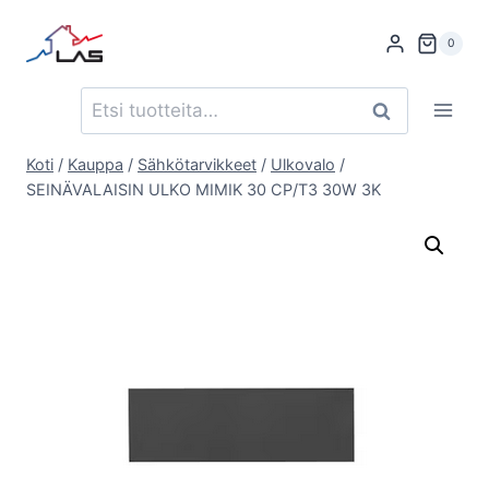
Siirry
sisältöön
0
Etsi:
Haku
Koti
/
Kauppa
/
Sähkötarvikkeet
/
Ulkovalo
/
SEINÄVALAISIN ULKO MIMIK 30 CP/T3 30W 3K