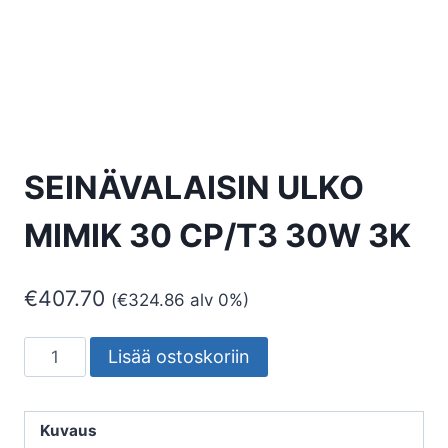
SEINÄVALAISIN ULKO
MIMIK 30 CP/T3 30W 3K
€
407.70
(
€
324.86
alv 0%)
SEINÄVALAISIN
Lisää ostoskoriin
ULKO
MIMIK
30
Kuvaus