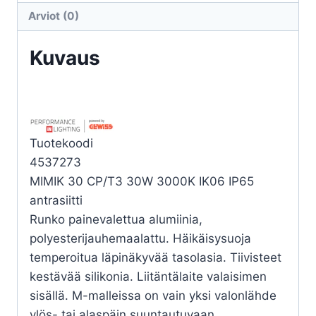
CP/T3
Arviot (0)
30W
3K
Kuvaus
määrä
Tuotekoodi
4537273
MIMIK 30 CP/T3 30W 3000K IK06 IP65
antrasiitti
Runko painevalettua alumiinia,
polyesterijauhemaalattu. Häikäisysuoja
temperoitua läpinäkyvää tasolasia. Tiivisteet
kestävää silikonia. Liitäntälaite valaisimen
sisällä. M-malleissa on vain yksi valonlähde
ylös- tai alaspäin suuntautuvaan