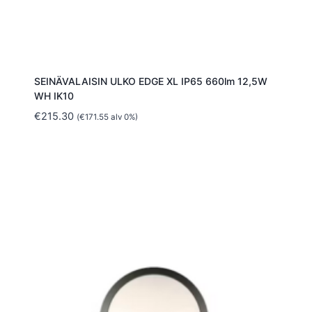
SEINÄVALAISIN ULKO EDGE XL IP65 660lm 12,5W
WH IK10
€
215.30
(
€
171.55
alv 0%)