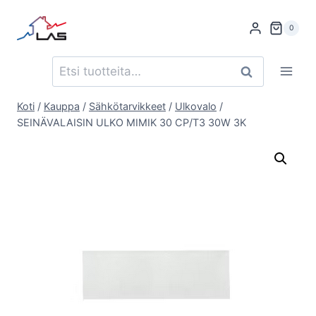
Siirry
sisältöön
0
Etsi:
Haku
Koti
/
Kauppa
/
Sähkötarvikkeet
/
Ulkovalo
/
SEINÄVALAISIN ULKO MIMIK 30 CP/T3 30W 3K