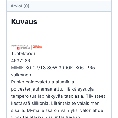
CP/T3
Arviot (0)
30W
3K
Kuvaus
määrä
Tuotekoodi
4537286
MIMIK 30 CP/T3 30W 3000K IK06 IP65
valkoinen
Runko painevalettua alumiinia,
polyesterijauhemaalattu. Häikäisysuoja
temperoitua läpinäkyvää tasolasia. Tiivisteet
kestävää silikonia. Liitäntälaite valaisimen
sisällä. M-malleissa on vain yksi valonlähde
ylös- tai alaspäin suuntautuvaan