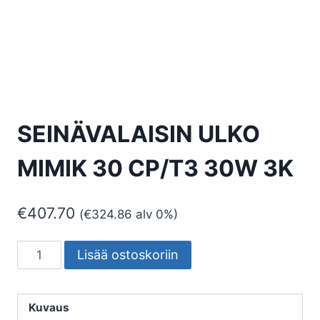
SEINÄVALAISIN ULKO
MIMIK 30 CP/T3 30W 3K
€
407.70
(
€
324.86
alv 0%)
SEINÄVALAISIN
Lisää ostoskoriin
ULKO
MIMIK
30
Kuvaus