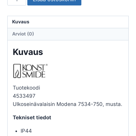
ULKO
MODENA
7534-
Kuvaus
750
Arviot (0)
IP44
4W
Kuvaus
MU
määrä
Tuotekoodi
4533497
Ulkoseinävalaisin Modena 7534-750, musta.
Tekniset tiedot
IP44