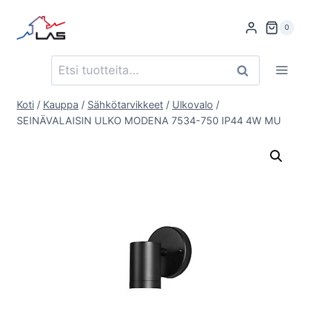
Siirry
sisältöön
0
Etsi:
Haku
Koti
/
Kauppa
/
Sähkötarvikkeet
/
Ulkovalo
/
SEINÄVALAISIN ULKO MODENA 7534-750 IP44 4W MU