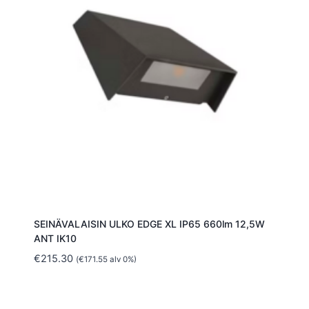
SEINÄVALAISIN ULKO EDGE XL IP65 660lm 12,5W
ANT IK10
€
215.30
(
€
171.55
alv 0%)