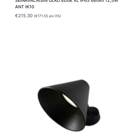
SEINÄVALAISIN ULKO EDGE XL IP65 660lm 12,5W
ANT IK10
€
215.30
(
€
171.55
alv 0%)