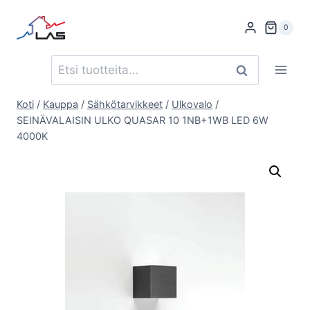
Siirry
sisältöön
0
Etsi:
Haku
Koti
/
Kauppa
/
Sähkötarvikkeet
/
Ulkovalo
/
SEINÄVALAISIN ULKO QUASAR 10 1NB+1WB LED 6W
4000K