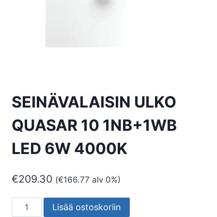
SEINÄVALAISIN ULKO
QUASAR 10 1NB+1WB
LED 6W 4000K
€
209.30
(
€
166.77
alv 0%)
SEINÄVALAISIN
Lisää ostoskoriin
ULKO