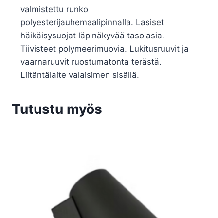
valmistettu runko
polyesterijauhemaalipinnalla. Lasiset
häikäisysuojat läpinäkyvää tasolasia.
Tiivisteet polymeerimuovia. Lukitusruuvit ja
vaarnaruuvit ruostumatonta terästä.
Liitäntälaite valaisimen sisällä.
Tutustu myös