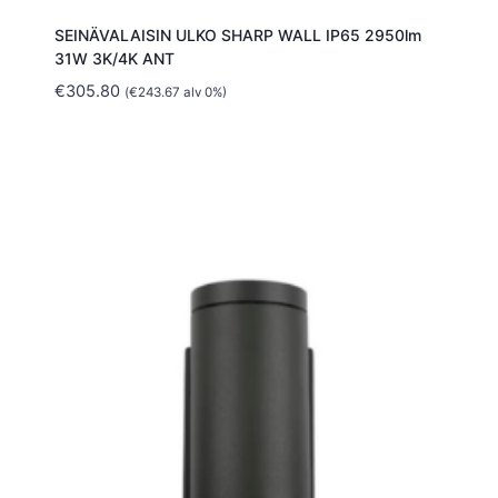
SEINÄVALAISIN ULKO SHARP WALL IP65 2950lm
31W 3K/4K ANT
€
305.80
(
€
243.67
alv 0%)