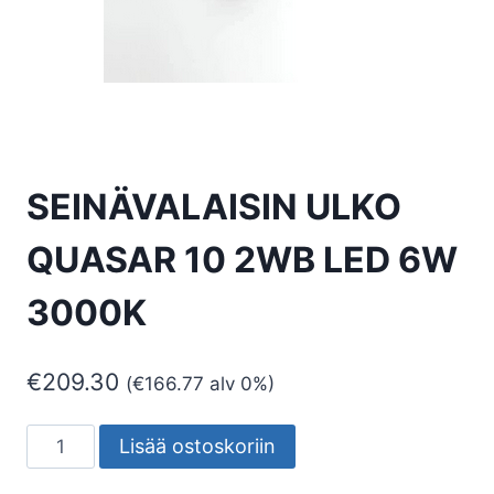
SEINÄVALAISIN ULKO
QUASAR 10 2WB LED 6W
3000K
€
209.30
(
€
166.77
alv 0%)
SEINÄVALAISIN
Lisää ostoskoriin
ULKO