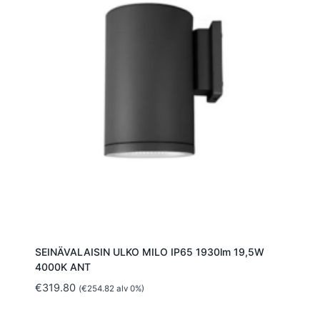
SEINÄVALAISIN ULKO MILO IP65 1930lm 19,5W
4000K ANT
€
319.80
(
€
254.82
alv 0%)