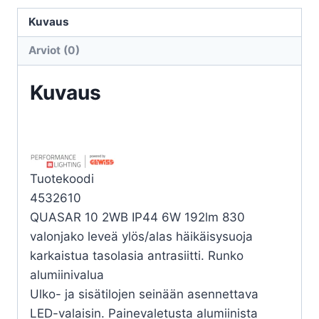
QUASAR
10
Kuvaus
2WB
Arviot (0)
LED
6W
Kuvaus
3000K
määrä
Tuotekoodi
4532610
QUASAR 10 2WB IP44 6W 192lm 830
valonjako leveä ylös/alas häikäisysuoja
karkaistua tasolasia antrasiitti. Runko
alumiinivalua
Ulko- ja sisätilojen seinään asennettava
LED-valaisin. Painevaletusta alumiinista