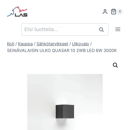
Siirry
sisältöön
0
Etsi:
Haku
Koti
/
Kauppa
/
Sähkötarvikkeet
/
Ulkovalo
/
SEINÄVALAISIN ULKO QUASAR 10 2WB LED 6W 3000K