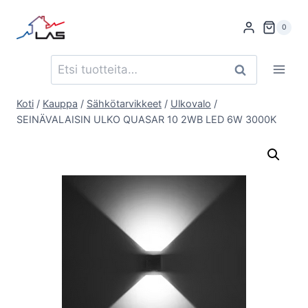
Siirry
sisältöön
0
Etsi:
Haku
Koti
/
Kauppa
/
Sähkötarvikkeet
/
Ulkovalo
/
SEINÄVALAISIN ULKO QUASAR 10 2WB LED 6W 3000K