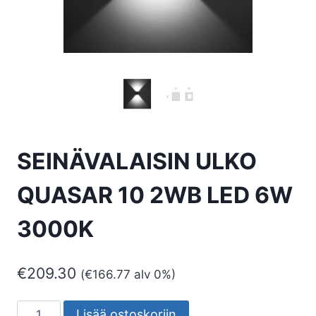
SEINÄVALAISIN ULKO
QUASAR 10 2WB LED 6W
3000K
€
209.30
(
€
166.77
alv 0%)
SEINÄVALAISIN
Lisää ostoskoriin