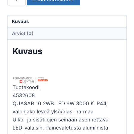
ULKO
QUASAR
10
Kuvaus
2WB
Arviot (0)
LED
6W
Kuvaus
3000K
määrä
Tuotekoodi
4532608
QUASAR 10 2WB LED 6W 3000 K IP44,
valonjako leveä ylsö/alas, harmaa
Ulko- ja sisätilojen seinään asennettava
LED-valaisin. Painevaletusta alumiinista