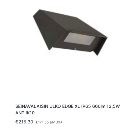
SEINÄVALAISIN ULKO EDGE XL IP65 660lm 12,5W
ANT IK10
€
215.30
(
€
171.55
alv 0%)