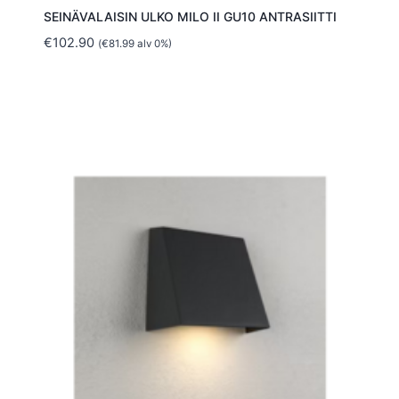
SEINÄVALAISIN ULKO MILO II GU10 ANTRASIITTI
€
102.90
(
€
81.99
alv 0%)