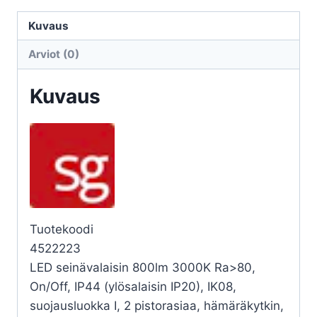
SPIKE
1100
Kuvaus
11,5W
Arviot (0)
2PR
HK
Kuvaus
GR
määrä
Tuotekoodi
4522223
LED seinävalaisin 800lm 3000K Ra>80,
On/Off, IP44 (ylösalaisin IP20), IK08,
suojausluokka I, 2 pistorasiaa, hämäräkytkin,