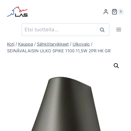
Siirry
sisältöön
0
Etsi:
Haku
Koti
/
Kauppa
/
Sähkötarvikkeet
/
Ulkovalo
/
SEINÄVALAISIN ULKO SPIKE 1100 11,5W 2PR HK GR