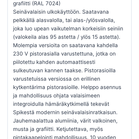
grafiitti (RAL 7024)
Seinävalaisin ulkokäyttöön. Saatavana
pelkkällä alasvalolla, tai alas-/ylösvalolla,
joka luo upean vaikutelman korkeisiin seiniin
(valokeila alas 95 astetta / ylös 15 astetta).
Molempia versioita on saatavana kahdella
230 V pistorasialla varustettuna, jotka on
piilotettu kahden automaattisesti
sulkeutuvan kannen taakse. Pistorasioilla
varustetuissa versiossa on erillinen
kytkentärima pistorasioille. Helppo asennus
ja mahdollisuus ohjata valaisimeen
integroidulla hämäräkytkimellä tekevät
Spikestä modernin seinävalaisinratkaisun.
Jauhemaalattua alumiinia, värit valkoinen,
musta ja grafiitti. Ketjutettava, myös
pintakaapelointi mahdollisuus. 10 vuoden