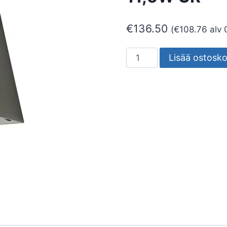
€
136.50
(
€
108.76
alv 
SEINÄVALAISIN
Lisää ostosko
ULKO
SPIKE
1100
11,5W
GR
määrä