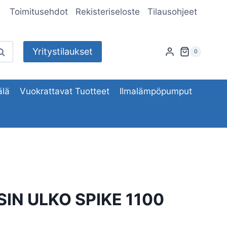
Toimitusehdot
Rekisteriseloste
Tilausohjeet
Yritystilaukset
aku
0
lä
Vuokrattavat Tuotteet
Ilmalämpöpumput
IN ULKO SPIKE 1100