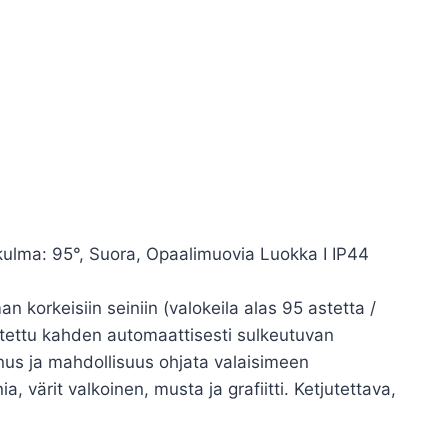
ma: 95°, Suora, Opaalimuovia Luokka I IP44
n korkeisiin seiniin (valokeila alas 95 astetta /
lotettu kahden automaattisesti sulkeutuvan
nnus ja mahdollisuus ohjata valaisimeen
 värit valkoinen, musta ja grafiitti. Ketjutettava,