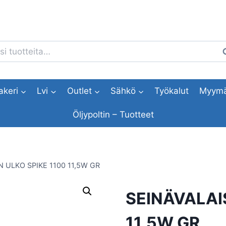
i:
H
akeri
Lvi
Outlet
Sähkö
Työkalut
Myymä
Öljypoltin – Tuotteet
N ULKO SPIKE 1100 11,5W GR
SEINÄVALAIS
11,5W GR