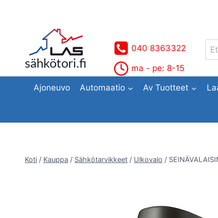
Siirry
sisältöön
Ets
040 8363322
sähkötori.fi
ma - pe: 8-15
Ajoneuvo
Automaatio
Av Tuotteet
La
Koti
/
Kauppa
/
Sähkötarvikkeet
/
Ulkovalo
/
SEINÄVALAISI