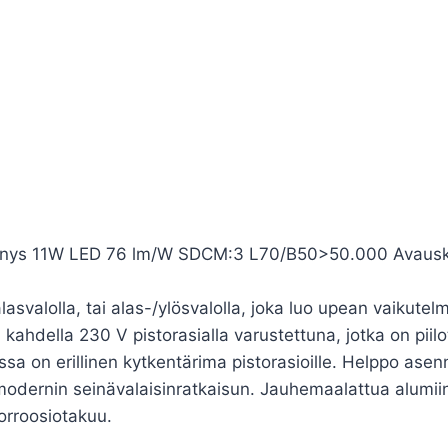
nnys 11W LED 76 lm/W SDCM:3 L70/B50>50.000 Avauskul
svalolla, tai alas-/ylösvalolla, joka luo upean vaikutelma
 kahdella 230 V pistorasialla varustettuna, jotka on pii
ossa on erillinen kytkentärima pistorasioille. Helppo ase
dernin seinävalaisinratkaisun. Jauhemaalattua alumiinia,
orroosiotakuu.