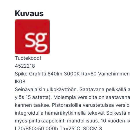
Kuvaus
Tuotekoodi
4522218
Spike Grafiitti 840lm 3000K Ra>80 Vaihehimme
IK08
Seinävalaisin ulkokäyttöön. Saatavana pelkkällä ala
ylös 15 astetta). Molempia versioita on saatavana
kannen taakse. Pistorasioilla varustetuissa versi
integroidulla hämäräkytkimellä tekevät Spikestä mo
myös pintakaapelointi mahdollisuus. 10 vuoden k
L70/B50>50 000h Ta=25°C, SDCM 3