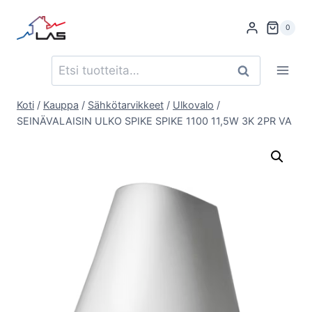
Siirry
sisältöön
0
Etsi:
Haku
Koti
/
Kauppa
/
Sähkötarvikkeet
/
Ulkovalo
/
SEINÄVALAISIN ULKO SPIKE SPIKE 1100 11,5W 3K 2PR VA