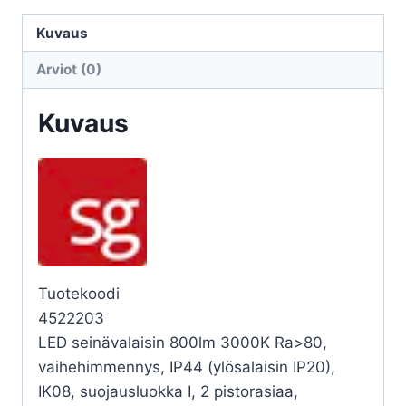
SPIKE
SPIKE
Kuvaus
1100
Arviot (0)
11,5W
3K
Kuvaus
2PR
VA
määrä
Tuotekoodi
4522203
LED seinävalaisin 800lm 3000K Ra>80,
vaihehimmennys, IP44 (ylösalaisin IP20),
IK08, suojausluokka I, 2 pistorasiaa,