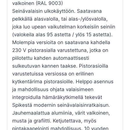
valkoinen (RAL 9003)
Seinävalaisin ulkokäyttöön. Saatavana
pelkkällä alasvalolla, tai alas-/ylösvalolla,
joka luo upean vaikutelman korkeisiin seiniin
(valokeila alas 95 astetta / ylös 15 astetta).
Molempia versioita on saatavana kahdella
230 V pistorasialla varustettuna, jotka on
piilotettu kahden automaattisesti
sulkeutuvan kannen taakse. Pistorasioilla
varustetuissa versiossa on erillinen
kytkentärima pistorasioille. Helppo asennus
ja mahdollisuus ohjata valaisimeen
integroidulla hämäräkytkimellä tekevät
Spikestä modernin seinävalaisinratkaisun.
Jauhemaalattua alumiinia, värit valkoinen,
musta ja grafiitti. Ketjutettava, myös
pintakaapelointi mahdollisuus. 10 vuoden