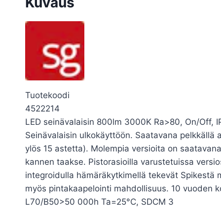
Kuvaus
Tuotekoodi
4522214
LED seinävalaisin 800lm 3000K Ra>80, On/Off, IP
Seinävalaisin ulkokäyttöön. Saatavana pelkkällä ala
ylös 15 astetta). Molempia versioita on saatavana
kannen taakse. Pistorasioilla varustetuissa versi
integroidulla hämäräkytkimellä tekevät Spikestä mo
myös pintakaapelointi mahdollisuus. 10 vuoden k
L70/B50>50 000h Ta=25°C, SDCM 3