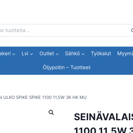
i:
H
akeri
Lvi
Outlet
Sähkö
Työkalut
Myymä
Öljypoltin – Tuotteet
N ULKO SPIKE SPIKE 1100 11,5W 3K HK MU
SEINÄVALAIS
1100 11,5W 