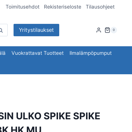
Toimitusehdot
Rekisteriseloste
Tilausohjeet
Yritystilaukset
aku
0
lä
Vuokrattavat Tuotteet
Ilmalämpöpumput
IN ULKO SPIKE SPIKE
3K HK MU