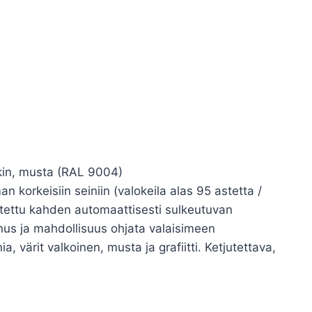
tkin, musta (RAL 9004)
n korkeisiin seiniin (valokeila alas 95 astetta /
lotettu kahden automaattisesti sulkeutuvan
nnus ja mahdollisuus ohjata valaisimeen
 värit valkoinen, musta ja grafiitti. Ketjutettava,