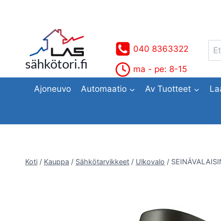
Siirry
sisältöön
Ets
040 8363322
sähkötori.fi
ma - pe: 8-15
Ajoneuvo
Automaatio
Av Tuotteet
La
Koti
/
Kauppa
/
Sähkötarvikkeet
/
Ulkovalo
/
SEINÄVALAISI