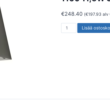
€
248.40
(
€
197.93
alv
SEINÄVALAISIN
Lisää ostosko
ULKO
SPIKE
SPIKE
1100
11,5W
3K
HK
MU
määrä