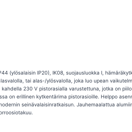
44 (ylösalaisin IP20), IK08, suojausluokka I, hämäräky
svalolla, tai alas-/ylösvalolla, joka luo upean vaikutelma
 kahdella 230 V pistorasialla varustettuna, jotka on pii
ossa on erillinen kytkentärima pistorasioille. Helppo ase
dernin seinävalaisinratkaisun. Jauhemaalattua alumiinia,
orroosiotakuu.