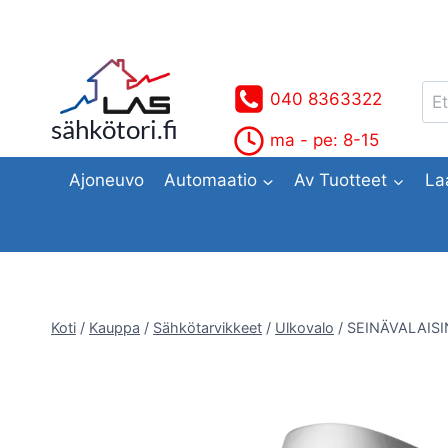
Siirry
sisältöön
Ets
040 8363322
sähkötori.fi
ma - pe: 8-15
Ajoneuvo
Automaatio
Av Tuotteet
La
Koti
/
Kauppa
/
Sähkötarvikkeet
/
Ulkovalo
/
SEINÄVALAISIN