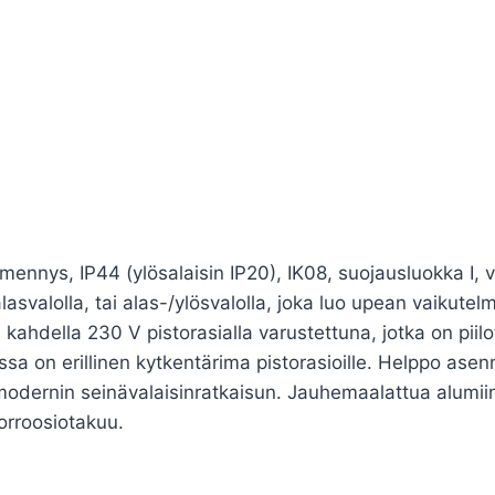
nnys, IP44 (ylösalaisin IP20), IK08, suojausluokka I, 
svalolla, tai alas-/ylösvalolla, joka luo upean vaikutelma
 kahdella 230 V pistorasialla varustettuna, jotka on pii
ossa on erillinen kytkentärima pistorasioille. Helppo ase
dernin seinävalaisinratkaisun. Jauhemaalattua alumiinia,
orroosiotakuu.