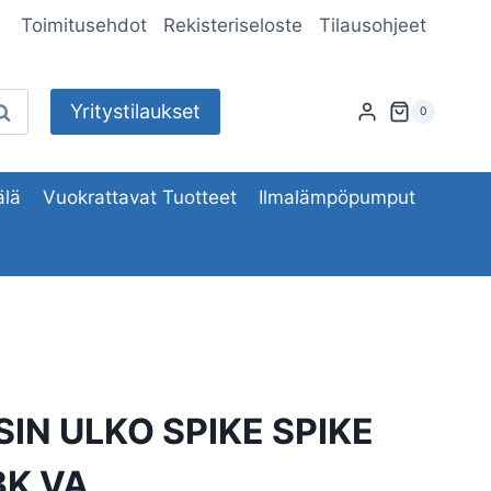
Toimitusehdot
Rekisteriseloste
Tilausohjeet
Yritystilaukset
aku
0
lä
Vuokrattavat Tuotteet
Ilmalämpöpumput
IN ULKO SPIKE SPIKE
3K VA