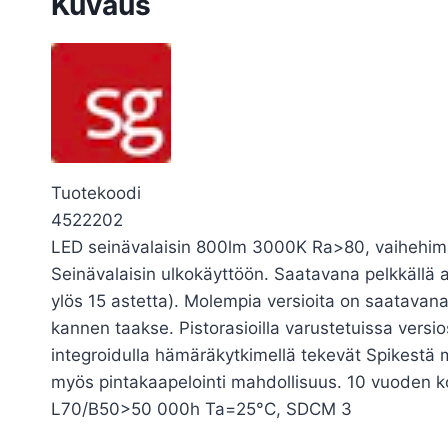
Kuvaus
Tuotekoodi
4522202
LED seinävalaisin 800lm 3000K Ra>80, vaihehimme
Seinävalaisin ulkokäyttöön. Saatavana pelkkällä ala
ylös 15 astetta). Molempia versioita on saatavana
kannen taakse. Pistorasioilla varustetuissa versi
integroidulla hämäräkytkimellä tekevät Spikestä mo
myös pintakaapelointi mahdollisuus. 10 vuoden k
L70/B50>50 000h Ta=25°C, SDCM 3