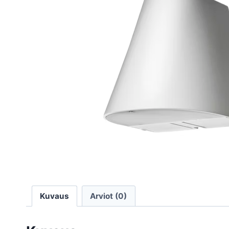
Kuvaus
Arviot (0)