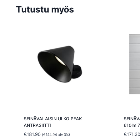
Tutustu myös
SEINÄVALAISIN ULKO PEAK
SEINÄV
ANTRASIITTI
610lm 
€
181.90
€
171.3
(
€
144.94
alv 0%)