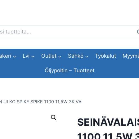
i:
H
akeri
Lvi
Outlet
Sähkö
Työkalut
Myymä
Öljypoltin – Tuotteet
 ULKO SPIKE SPIKE 1100 11,5W 3K VA
SEINÄVALAIS
1100 11,5W 