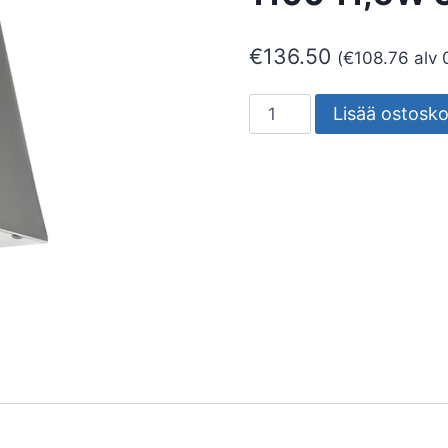
€
136.50
(
€
108.76
alv 
SEINÄVALAISIN
Lisää ostosko
ULKO
SPIKE
SPIKE
1100
11,5W
3K
VA
määrä