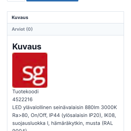
ULKO
SPIKE
SPIKE
Kuvaus
1100
Arviot (0)
19W
3K
Kuvaus
YV
HK
MU
määrä
Tuotekoodi
4522216
LED ylävalollinen seinävalaisin 880lm 3000K
Ra>80, On/Off, IP44 (ylösalaisin IP20), IK08,
suojausluokka I, hämäräkytkin, musta (RAL
9004)