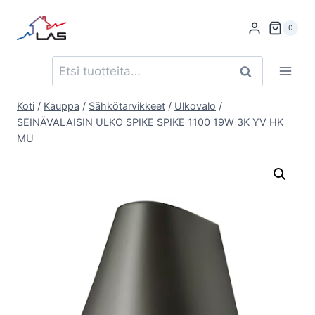
Siirry
sisältöön
0
Etsi:
Haku
Koti
/
Kauppa
/
Sähkötarvikkeet
/
Ulkovalo
/
SEINÄVALAISIN ULKO SPIKE SPIKE 1100 19W 3K YV HK
MU