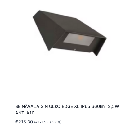
SEINÄVALAISIN ULKO EDGE XL IP65 660lm 12,5W
ANT IK10
€
215.30
(
€
171.55
alv 0%)