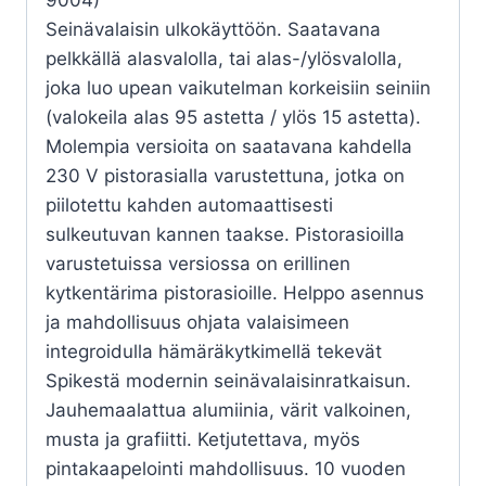
Seinävalaisin ulkokäyttöön. Saatavana
pelkkällä alasvalolla, tai alas-/ylösvalolla,
joka luo upean vaikutelman korkeisiin seiniin
(valokeila alas 95 astetta / ylös 15 astetta).
Molempia versioita on saatavana kahdella
230 V pistorasialla varustettuna, jotka on
piilotettu kahden automaattisesti
sulkeutuvan kannen taakse. Pistorasioilla
varustetuissa versiossa on erillinen
kytkentärima pistorasioille. Helppo asennus
ja mahdollisuus ohjata valaisimeen
integroidulla hämäräkytkimellä tekevät
Spikestä modernin seinävalaisinratkaisun.
Jauhemaalattua alumiinia, värit valkoinen,
musta ja grafiitti. Ketjutettava, myös
pintakaapelointi mahdollisuus. 10 vuoden