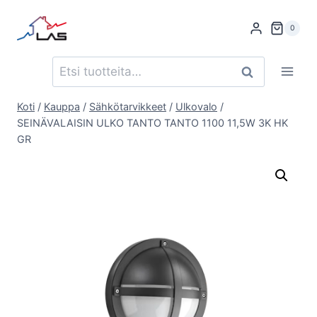
Siirry
sisältöön
0
Etsi:
Haku
Koti
/
Kauppa
/
Sähkötarvikkeet
/
Ulkovalo
/
SEINÄVALAISIN ULKO TANTO TANTO 1100 11,5W 3K HK
GR