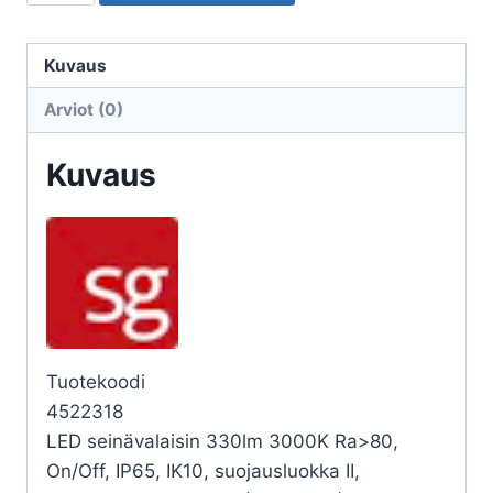
ULKO
TANTO
TANTO
Kuvaus
1100
Arviot (0)
11,5W
3K
Kuvaus
HK
GR
määrä
Tuotekoodi
4522318
LED seinävalaisin 330lm 3000K Ra>80,
On/Off, IP65, IK10, suojausluokka II,