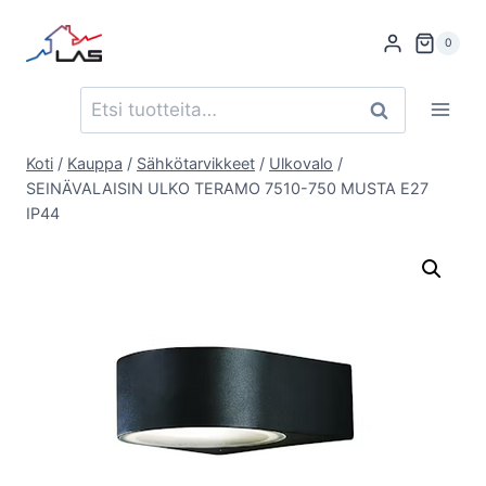
Siirry
sisältöön
0
Etsi:
Haku
Koti
/
Kauppa
/
Sähkötarvikkeet
/
Ulkovalo
/
SEINÄVALAISIN ULKO TERAMO 7510-750 MUSTA E27
IP44