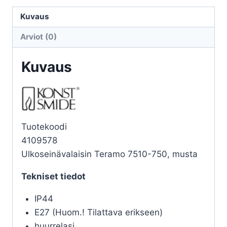
TERAMO
7510-
Kuvaus
750
Arviot (0)
MUSTA
E27
Kuvaus
IP44
määrä
Tuotekoodi
4109578
Ulkoseinävalaisin Teramo 7510-750, musta
Tekniset tiedot
IP44
E27 (Huom.! Tilattava erikseen)
huurrelasi