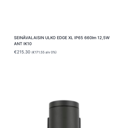
SEINÄVALAISIN ULKO EDGE XL IP65 660lm 12,5W
ANT IK10
€
215.30
(
€
171.55
alv 0%)