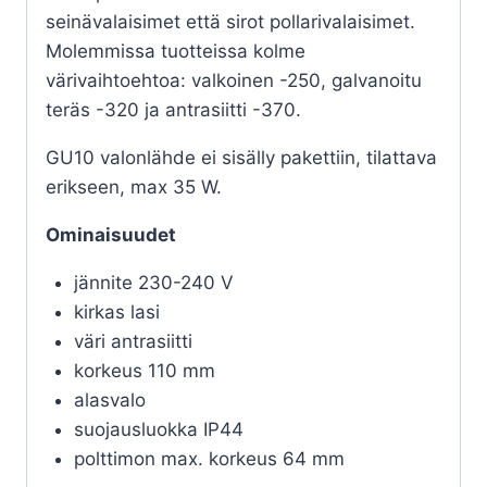
seinävalaisimet että sirot pollarivalaisimet.
Molemmissa tuotteissa kolme
värivaihtoehtoa: valkoinen -250, galvanoitu
teräs -320 ja antrasiitti -370.
GU10 valonlähde ei sisälly pakettiin, tilattava
erikseen, max 35 W.
Ominaisuudet
jännite 230-240 V
kirkas lasi
väri antrasiitti
korkeus 110 mm
alasvalo
suojausluokka IP44
polttimon max. korkeus 64 mm