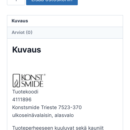
ULKO
TRIESTE,
SPOT
Kuvaus
GU10,
Arviot (0)
ANTRASIT
määrä
Kuvaus
Tuotekoodi
4111896
Konstsmide Trieste 7523-370
ulkoseinävalaisin, alasvalo
Tuoteperheeseen kuuluvat sekä kauniit