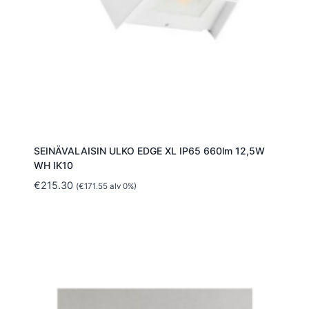
SEINÄVALAISIN ULKO EDGE XL IP65 660lm 12,5W
WH IK10
€
215.30
(
€
171.55
alv 0%)