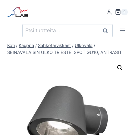
Siirry
sisältöön
0
Etsi:
Haku
Koti
/
Kauppa
/
Sähkötarvikkeet
/
Ulkovalo
/
SEINÄVALAISIN ULKO TRIESTE, SPOT GU10, ANTRASIT