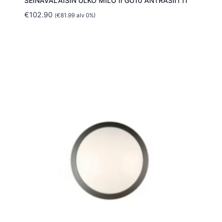
SEINÄVALAISIN ULKO MILO II GU10 ANTRASIITTI
€
102.90
(
€
81.99
alv 0%)