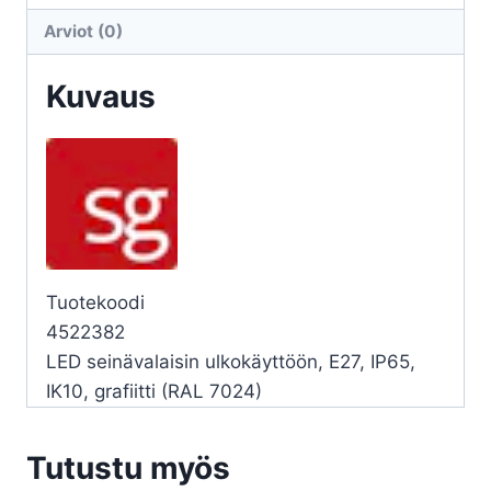
E27
Arviot (0)
GR
määrä
Kuvaus
Tuotekoodi
4522382
LED seinävalaisin ulkokäyttöön, E27, IP65,
IK10, grafiitti (RAL 7024)
Tutustu myös