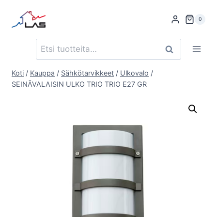
Siirry
sisältöön
0
Etsi:
Haku
Koti
/
Kauppa
/
Sähkötarvikkeet
/
Ulkovalo
/
SEINÄVALAISIN ULKO TRIO TRIO E27 GR