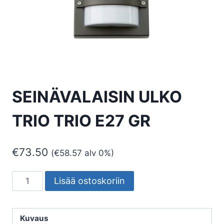
SEINÄVALAISIN ULKO
TRIO TRIO E27 GR
€
73.50
(
€
58.57
alv 0%)
SEINÄVALAISIN
Lisää ostoskoriin
ULKO
TRIO
TRIO
Kuvaus