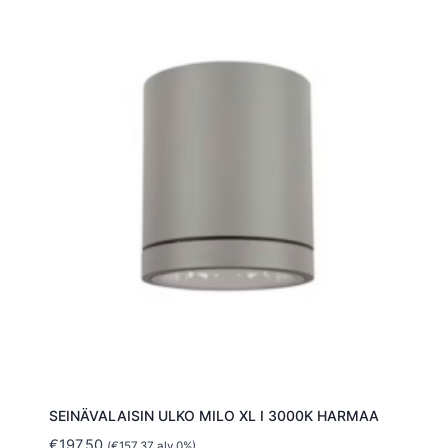
SEINÄVALAISIN ULKO MILO XL I 3000K HARMAA
€
197.50
(
€
157.37
alv 0%)