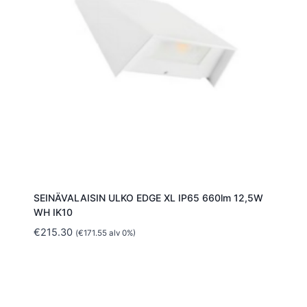
SEINÄVALAISIN ULKO EDGE XL IP65 660lm 12,5W
WH IK10
€
215.30
(
€
171.55
alv 0%)