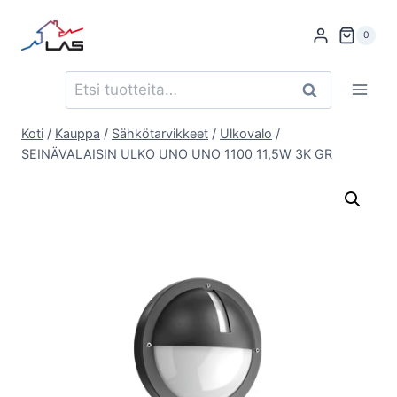
Siirry
sisältöön
0
Etsi:
Haku
Koti
/
Kauppa
/
Sähkötarvikkeet
/
Ulkovalo
/
SEINÄVALAISIN ULKO UNO UNO 1100 11,5W 3K GR