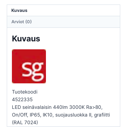
UNO
UNO
Kuvaus
1100
Arviot (0)
11,5W
3K
Kuvaus
GR
määrä
Tuotekoodi
4522335
LED seinävalaisin 440lm 3000K Ra>80,
On/Off, IP65, IK10, suojausluokka II, grafiitti
(RAL 7024)