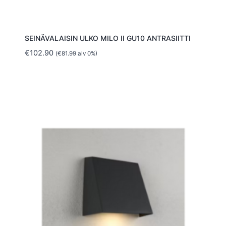
SEINÄVALAISIN ULKO MILO II GU10 ANTRASIITTI
€
102.90
(
€
81.99
alv 0%)