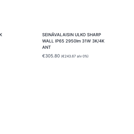
K
SEINÄVALAISIN ULKO SHARP
WALL IP65 2950lm 31W 3K/4K
ANT
€
305.80
(
€
243.67
alv 0%)