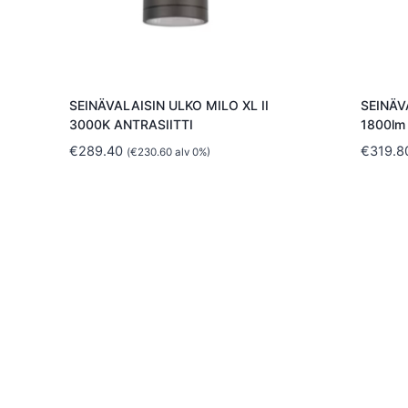
SEINÄVALAISIN ULKO MILO XL II
SEINÄV
3000K ANTRASIITTI
1800lm
€
289.40
€
319.8
(
€
230.60
alv 0%)