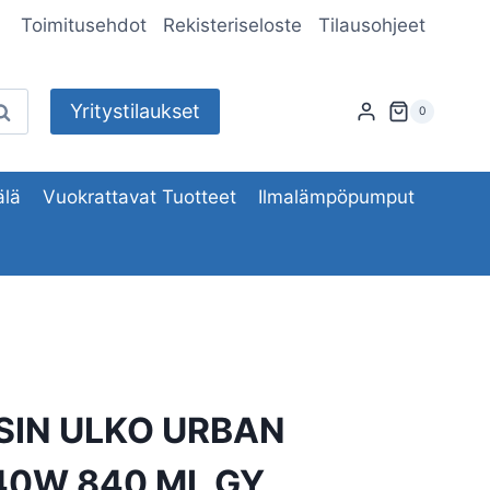
Toimitusehdot
Rekisteriseloste
Tilausohjeet
Yritystilaukset
aku
0
lä
Vuokrattavat Tuotteet
Ilmalämpöpumput
SIN ULKO URBAN
40W 840 ML GY