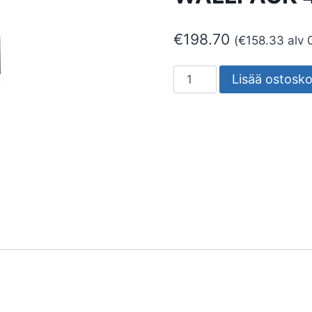
€
198.70
(
€
158.33
alv 
SEINÄVALAISIN
Lisää ostosko
ULKO
URBAN
WALLPACK
40W
840
ML
GY
määrä