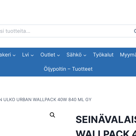
i:
H
akeri
Lvi
Outlet
Sähkö
Työkalut
Myymä
Öljypoltin – Tuotteet
IN ULKO URBAN WALLPACK 40W 840 ML GY
SEINÄVALAI
WALLPACK 