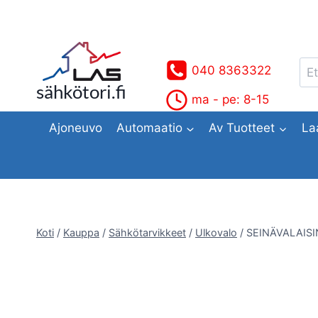
Siirry
sisältöön
Ets
040 8363322
sähkötori.fi
ma - pe: 8-15
Ajoneuvo
Automaatio
Av Tuotteet
La
Koti
/
Kauppa
/
Sähkötarvikkeet
/
Ulkovalo
/
SEINÄVALAIS