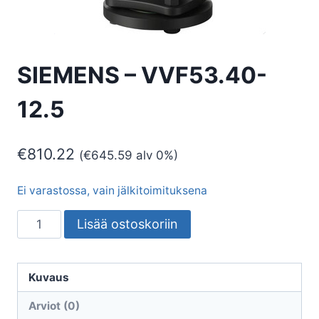
SIEMENS – VVF53.40-
12.5
€
810.22
(
€
645.59
alv 0%)
Ei varastossa, vain jälkitoimituksena
SIEMENS
Lisää ostoskoriin
-
VVF53.40-
12.5
Kuvaus
määrä
Arviot (0)