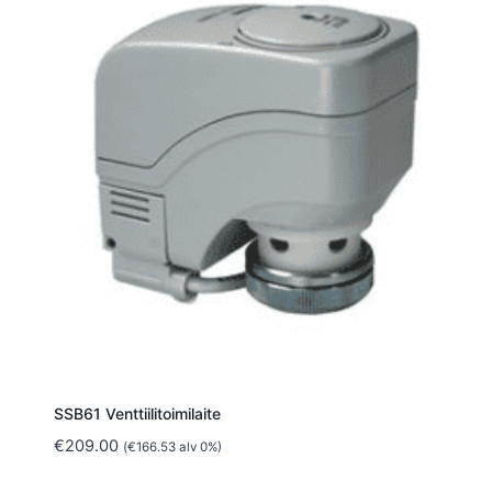
SSB61 Venttiilitoimilaite
€
209.00
(
€
166.53
alv 0%)