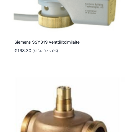
Siemens SSY319 venttiilitoimilaite
€
168.30
(
€
134.10
alv 0%)