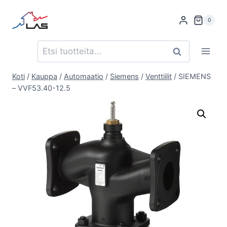
Siirry
sisältöön
0
Etsi:
Haku
Koti
/
Kauppa
/
Automaatio
/
Siemens
/
Venttiilit
/
SIEMENS
– VVF53.40-12.5