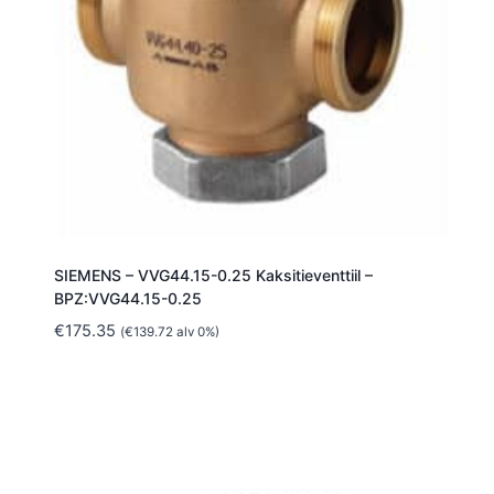
SIEMENS – VVG44.15-0.25 Kaksitieventtiil –
BPZ:VVG44.15-0.25
€
175.35
(
€
139.72
alv 0%)