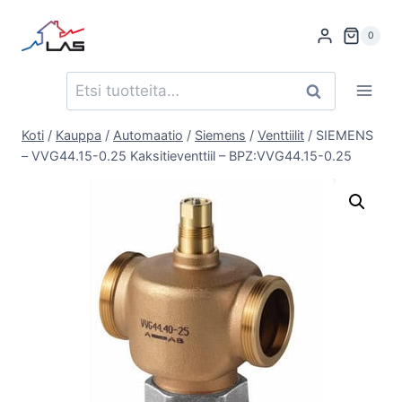
Siirry
sisältöön
0
Etsi:
Haku
Koti
/
Kauppa
/
Automaatio
/
Siemens
/
Venttiilit
/
SIEMENS
– VVG44.15-0.25 Kaksitieventtiil – BPZ:VVG44.15-0.25