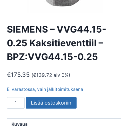
SIEMENS – VVG44.15-
0.25 Kaksitieventtiil –
BPZ:VVG44.15-0.25
€
175.35
(
€
139.72
alv 0%)
Ei varastossa, vain jälkitoimituksena
SIEMENS
Lisää ostoskoriin
-
VVG44.15-
0.25
Kuvaus