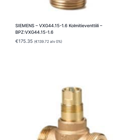
SIEMENS – VXG44.15-1.6 Kolmitieventtiili –
BPZ:VXG44.15-1.6
€
175.35
(
€
139.72
alv 0%)