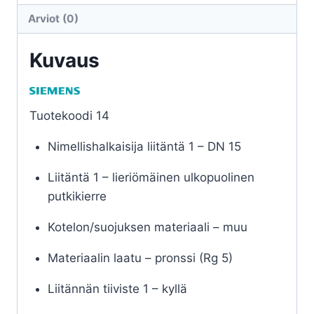
Kaksitieventtiil
Arviot (0)
-
BPZ:VVG44.15-
Kuvaus
0.25
määrä
Tuotekoodi 14
Nimellishalkaisija liitäntä 1 – DN 15
Liitäntä 1 – lieriömäinen ulkopuolinen
putkikierre
Kotelon/suojuksen materiaali – muu
Materiaalin laatu – pronssi (Rg 5)
Liitännän tiiviste 1 – kyllä