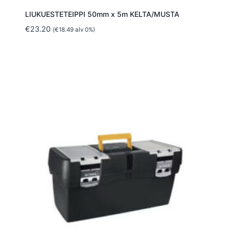
LIUKUESTETEIPPI 50mm x 5m KELTA/MUSTA
€
23.20
(
€
18.49
alv 0%)