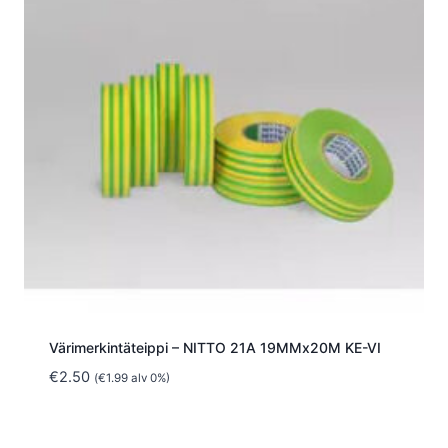
Värimerkintäteippi – NITTO 21A 19MMx20M KE-VI
€
2.50
(
€
1.99
alv 0%)