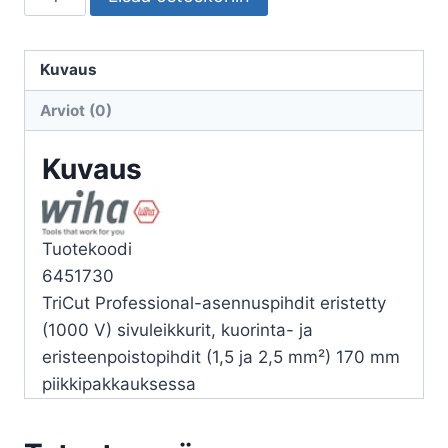
WIHA
VDE
170mm
Kuvaus
määrä
Arviot (0)
Kuvaus
Tuotekoodi
6451730
TriCut Professional-asennuspihdit eristetty
(1000 V) sivuleikkurit, kuorinta- ja
eristeenpoistopihdit (1,5 ja 2,5 mm²) 170 mm
piikkipakkauksessa