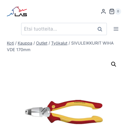
Siirry
sisältöön
0
Etsi:
Haku
Koti
/
Kauppa
/
Outlet
/
Työkalut
/
SIVULEIKKURIT WIHA
VDE 170mm