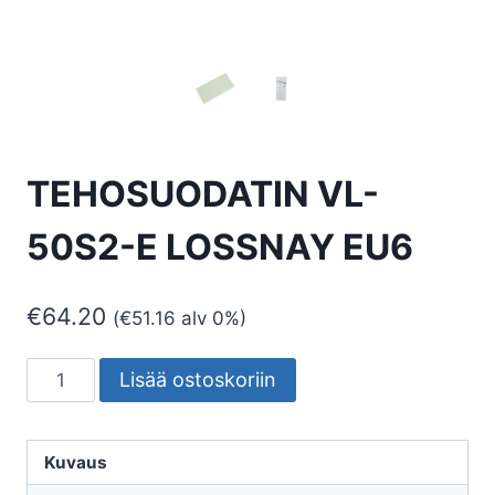
TEHOSUODATIN VL-
50S2-E LOSSNAY EU6
€
64.20
(
€
51.16
alv 0%)
TEHOSUODATIN
Lisää ostoskoriin
VL-
50S2-
E
Kuvaus
LOSSNAY