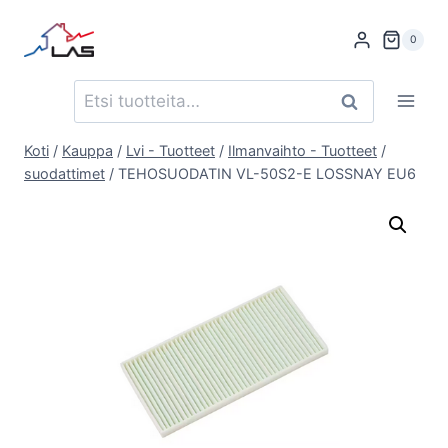
Siirry
sisältöön
0
Etsi:
Haku
Koti
/
Kauppa
/
Lvi - Tuotteet
/
Ilmanvaihto - Tuotteet
/
suodattimet
/
TEHOSUODATIN VL-50S2-E LOSSNAY EU6