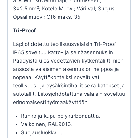
SDCM5; Soveltuu läpijohdotukseen;
3×2.5mm²; Kotelo Muovi; Väri val; Suojus
Opaalimuovi; C16 maks. 35
Tri-Proof
Läpijohdotettu teollisuusvalaisin Tri-Proof
IP65 soveltuu katto- ja seinäasennuksiin.
Päädyistä ulos vedettävien kytkentäliittimien
ansiosta valaisimen asennus on helppoa ja
nopeaa. Käyttökohteiksi soveltuvat
teollisuus- ja pysäköintihallit sekä katokset ja
autotallit. Liitosjohdotettuna valaisin soveltuu
erinomaisesti työmaakäyttöön.
Runko ja kupu polykarbonaattia.
Valkoinen, RAL9016.
Suojausluokka II.