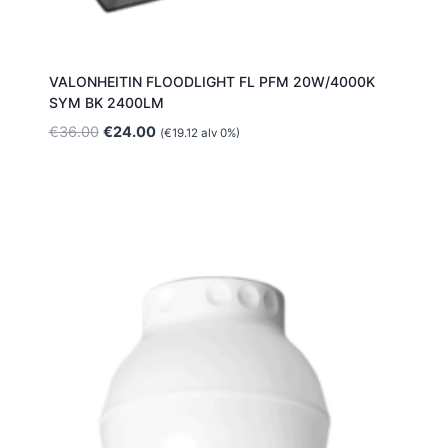
VALONHEITIN FLOODLIGHT FL PFM 20W/4000K
SYM BK 2400LM
Alkuperäinen
Nykyinen
€
36.00
€
24.00
(
€
19.12
alv 0%)
hinta
hinta
oli:
on:
€36.00.
€24.00.