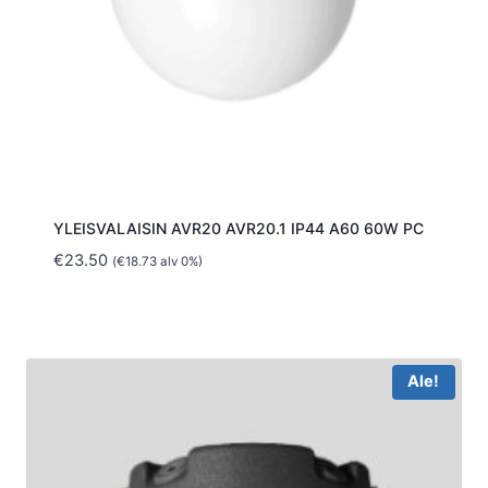
YLEISVALAISIN AVR20 AVR20.1 IP44 A60 60W PC
€
23.50
(
€
18.73
alv 0%)
Ale!