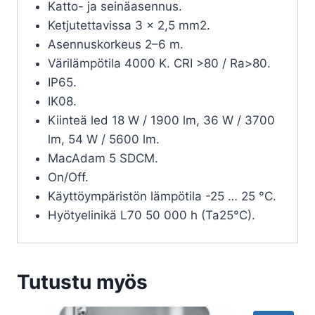
Katto- ja seinäasennus.
Ketjutettavissa 3 x 2,5 mm2.
Asennuskorkeus 2–6 m.
Värilämpötila 4000 K. CRI >80 / Ra>80.
IP65.
IK08.
Kiinteä led 18 W / 1900 lm, 36 W / 3700
lm, 54 W / 5600 lm.
MacAdam 5 SDCM.
On/Off.
Käyttöympäristön lämpötila -25 … 25 °C.
Hyötyelinikä L70 50 000 h (Ta25°C).
Tutustu myös