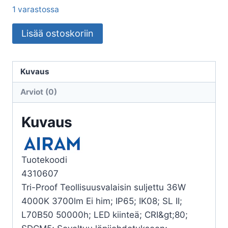
1 varastossa
TEOLLISUUSVALAISIN
Lisää ostoskoriin
TRI-
PROOF
SULJET1200
Kuvaus
IP65
Arviot (0)
36W/840
PCO
Kuvaus
WH
määrä
Tuotekoodi
4310607
Tri-Proof Teollisuusvalaisin suljettu 36W
4000K 3700lm Ei him; IP65; IK08; SL II;
L70B50 50000h; LED kiinteä; CRI&gt;80;