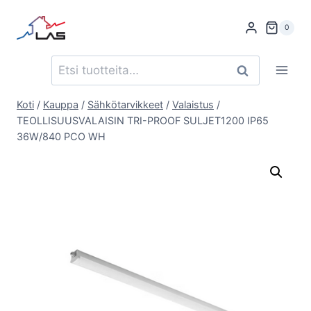
Siirry
sisältöön
0
Etsi:
Haku
Koti
/
Kauppa
/
Sähkötarvikkeet
/
Valaistus
/
TEOLLISUUSVALAISIN TRI-PROOF SULJET1200 IP65
36W/840 PCO WH