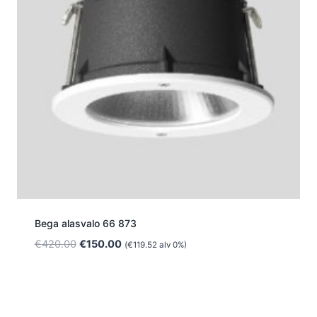
Bega alasvalo 66 873
Alkuperäinen
Nykyinen
€
420.00
€
150.00
(
€
119.52
alv 0%)
hinta
hinta
oli:
on:
€420.00.
€150.00.