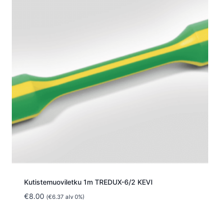
Kutistemuoviletku 1m TREDUX-6/2 KEVI
€
8.00
(
€
6.37
alv 0%)