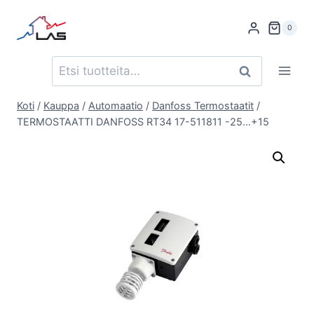
Siirry
sisältöön
0
Etsi:
Haku
Koti
/
Kauppa
/
Automaatio
/
Danfoss Termostaatit
/
TERMOSTAATTI DANFOSS RT34 17-511811 -25…+15