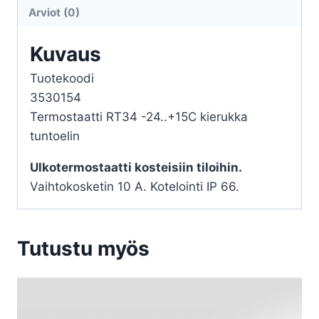
511811
Arviot (0)
-25...+15
määrä
Kuvaus
Tuotekoodi
3530154
Termostaatti RT34 -24..+15C kierukka
tuntoelin
Ulkotermostaatti kosteisiin tiloihin.
Vaihtokosketin 10 A. Kotelointi IP 66.
Tutustu myös