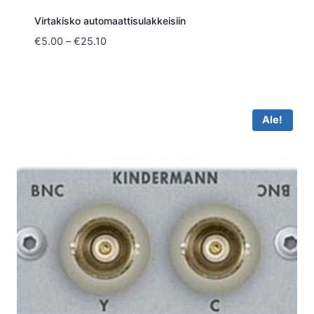
Virtakisko automaattisulakkeisiin
Hintaluokka:
€
5.00
–
€
25.10
€5.00
-
€25.10
Ale!