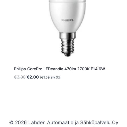
Philips CorePro LEDcandle 470lm 2700K E14 6W
Alkuperäinen
Nykyinen
€
3.00
€
2.00
(
€
1.59
alv 0%)
hinta
hinta
oli:
on:
€3.00.
€2.00.
© 2026 Lahden Automaatio ja Sähköpalvelu Oy