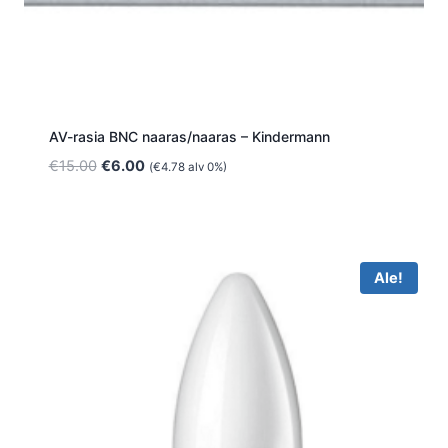
AV-rasia BNC naaras/naaras – Kindermann
Alkuperäinen
Nykyinen
€
15.00
€
6.00
(
€
4.78
alv 0%)
hinta
hinta
oli:
on:
€15.00.
€6.00.
Ale!