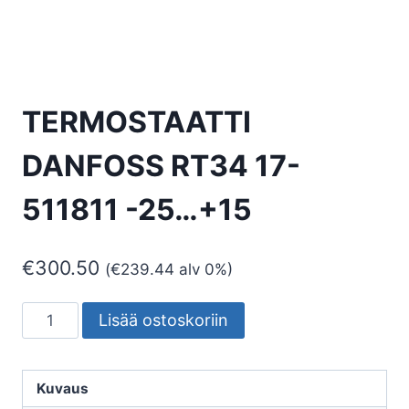
TERMOSTAATTI
DANFOSS RT34 17-
511811 -25…+15
€
300.50
(
€
239.44
alv 0%)
TERMOSTAATTI
Lisää ostoskoriin
DANFOSS
RT34
17-
Kuvaus