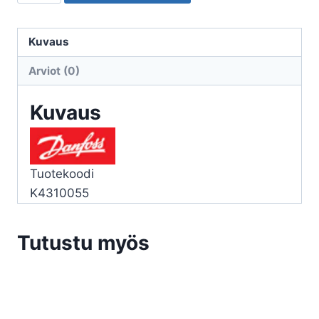
KAPILLAAR
DANFOSS
KP61
Kuvaus
060L110066
Arviot (0)
määrä
Kuvaus
Tuotekoodi
K4310055
Tutustu myös