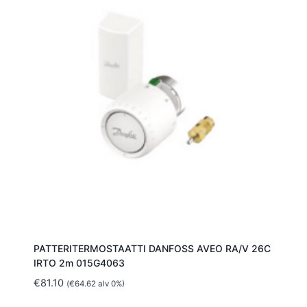
PATTERITERMOSTAATTI DANFOSS AVEO RA/V 26C
IRTO 2m 015G4063
€
81.10
(
€
64.62
alv 0%)