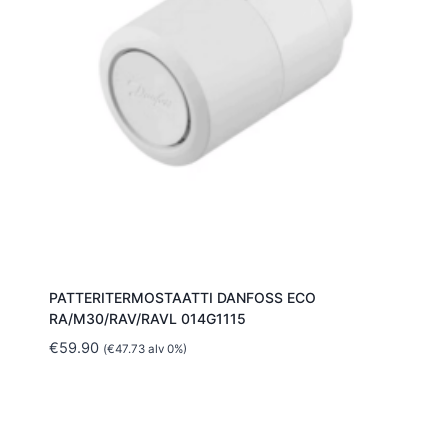
PATTERITERMOSTAATTI DANFOSS ECO
RA/M30/RAV/RAVL 014G1115
€
59.90
(
€
47.73
alv 0%)