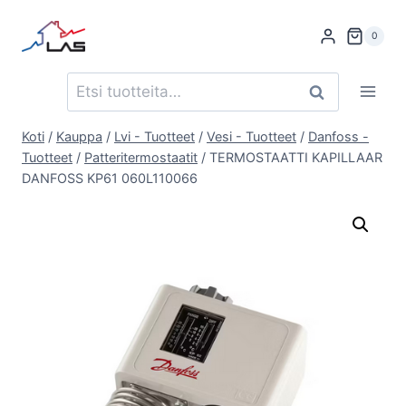
Siirry
sisältöön
0
Etsi:
Haku
Koti
/
Kauppa
/
Lvi - Tuotteet
/
Vesi - Tuotteet
/
Danfoss -
Tuotteet
/
Patteritermostaatit
/
TERMOSTAATTI KAPILLAAR
DANFOSS KP61 060L110066