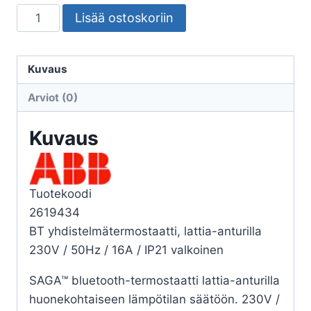
TERMOSTAATTI
Lisää ostoskoriin
SAGA
BT
YHDISTELMÄTERMOSTAATTI
Kuvaus
16A
Arviot (0)
määrä
Kuvaus
Tuotekoodi
2619434
BT yhdistelmätermostaatti, lattia-anturilla
230V / 50Hz / 16A / IP21 valkoinen
SAGA™ bluetooth-termostaatti lattia-anturilla
huonekohtaiseen lämpötilan säätöön. 230V /