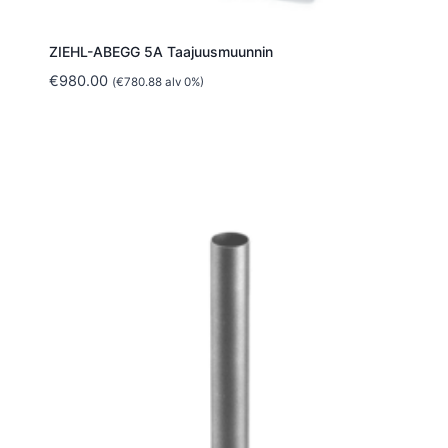
ZIEHL-ABEGG 5A Taajuusmuunnin
€
980.00
(
€
780.88
alv 0%)