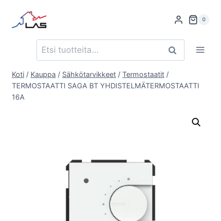
Siirry
sisältöön
0
Etsi:
Haku
Koti
/
Kauppa
/
Sähkötarvikkeet
/
Termostaatit
/
TERMOSTAATTI SAGA BT YHDISTELMÄTERMOSTAATTI
16A