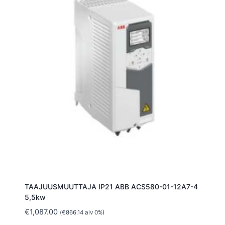
TAAJUUSMUUTTAJA IP21 ABB ACS580-01-12A7-4
5,5kw
€
1,087.00
(
€
866.14
alv 0%)