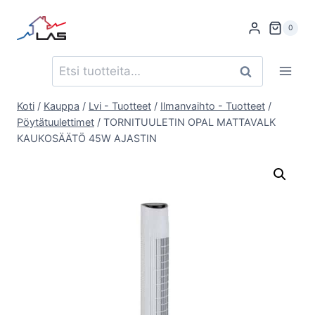
Siirry
sisältöön
0
Etsi:
Haku
Koti
/
Kauppa
/
Lvi - Tuotteet
/
Ilmanvaihto - Tuotteet
/
Pöytätuulettimet
/
TORNITUULETIN OPAL MATTAVALK
KAUKOSÄÄTÖ 45W AJASTIN