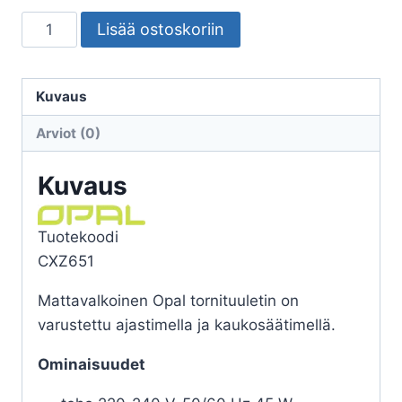
TORNITUULETIN
Lisää ostoskoriin
OPAL
MATTAVALK
KAUKOSÄÄTÖ
Kuvaus
45W
Arviot (0)
AJASTIN
määrä
Kuvaus
Tuotekoodi
CXZ651
Mattavalkoinen Opal tornituuletin on
varustettu ajastimella ja kaukosäätimellä.
Ominaisuudet