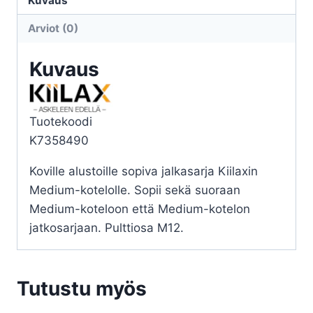
Kuvaus
46/77MM
Arviot (0)
4KPL
määrä
Kuvaus
Tuotekoodi
K7358490
Koville alustoille sopiva jalkasarja Kiilaxin
Medium-kotelolle. Sopii sekä suoraan
Medium-koteloon että Medium-kotelon
jatkosarjaan. Pulttiosa M12.
Tutustu myös