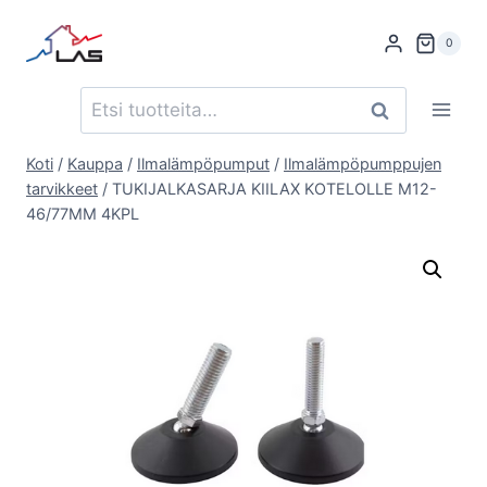
Siirry
sisältöön
0
Etsi:
Haku
Koti
/
Kauppa
/
Ilmalämpöpumput
/
Ilmalämpöpumppujen
tarvikkeet
/
TUKIJALKASARJA KIILAX KOTELOLLE M12-
46/77MM 4KPL