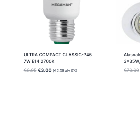
ULTRA COMPACT CLASSIC-P45
Alasvalo
7W E14 2700K
3x35W,
Alkuperäinen
Nykyinen
€
8.95
€
3.00
€
70.00
(
€
2.39
alv 0%)
hinta
hinta
oli:
on:
€8.95.
€3.00.