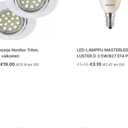
sarja Nordlux Triton,
LED-LAMPPU MASTERLE
 valkoinen
LUSTER D 3.5W/827 E14 
Alkuperäinen
Nykyinen
Alkuperäinen
Nykyinen
€
19.00
€
5.86
€
3.10
(
€
15.14
alv 0%)
(
€
2.47
alv 0%)
hinta
hinta
hinta
hinta
oli:
on:
oli:
on:
€70.00.
€19.00.
€5.86.
€3.10.