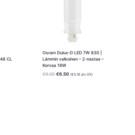
D
Osram Dulux-D LED 7W 830 |
P48 CL
Lämmin valkoinen – 2-nastaa –
Korvaa 18W
Alkuperäinen
Nykyinen
€
8.00
€
6.50
(
€
5.18
alv 0%)
hinta
hinta
oli:
on:
€8.00.
€6.50.