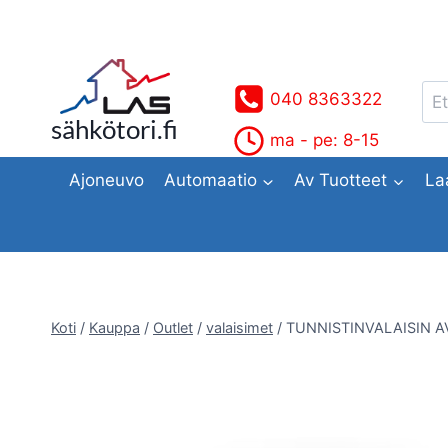
Siirry
sisältöön
Ets
040 8363322
sähkötori.fi
ma - pe: 8-15
Ajoneuvo
Automaatio
Av Tuotteet
La
Koti
/
Kauppa
/
Outlet
/
valaisimet
/
TUNNISTINVALAISIN AV