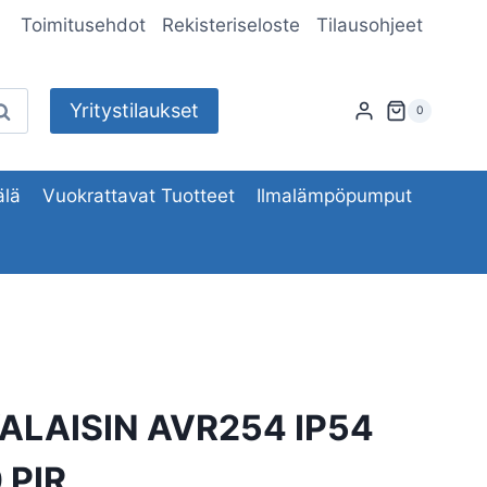
Toimitusehdot
Rekisteriseloste
Tilausohjeet
Yritystilaukset
aku
0
lä
Vuokrattavat Tuotteet
Ilmalämpöpumput
ALAISIN AVR254 IP54
 PIR