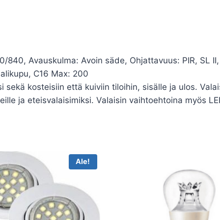
0/840, Avauskulma: Avoin säde, Ohjattavuus: PIR, SL II
aalikupu, C16 Max: 200
sekä kosteisiin että kuiviin tiloihin, sisälle ja ulos. Va
eille ja eteisvalaisimiksi. Valaisin vaihtoehtoina myös LED
Ale!