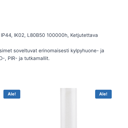
, IP44, IK02, L80B50 100000h, Ketjutettava
laisimet soveltuvat erinomaisesti kylpyhuone- ja
-, PIR- ja tutkamallit.
Ale!
Ale!