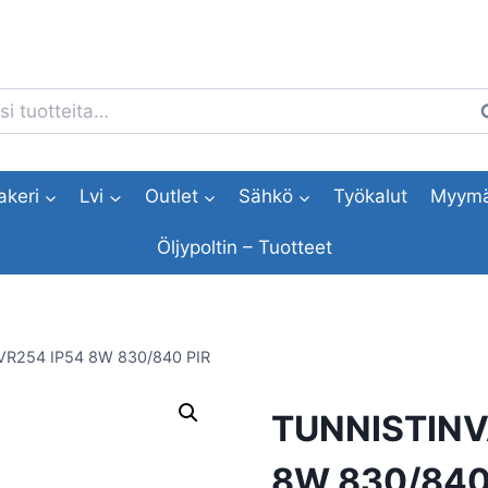
i:
H
akeri
Lvi
Outlet
Sähkö
Työkalut
Myymä
Öljypoltin – Tuotteet
R254 IP54 8W 830/840 PIR
TUNNISTINV
8W 830/840