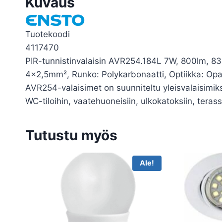
Kuvaus
Tuotekoodi
4117470
PIR-tunnistinvalaisin AVR254.184L 7W, 800lm, 83
4×2,5mm², Runko: Polykarbonaatti, Optiikka: Op
AVR254-valaisimet on suunniteltu yleisvalaisimiksi 
WC-tiloihin, vaatehuoneisiin, ulkokatoksiin, terass
Tutustu myös
Ale!