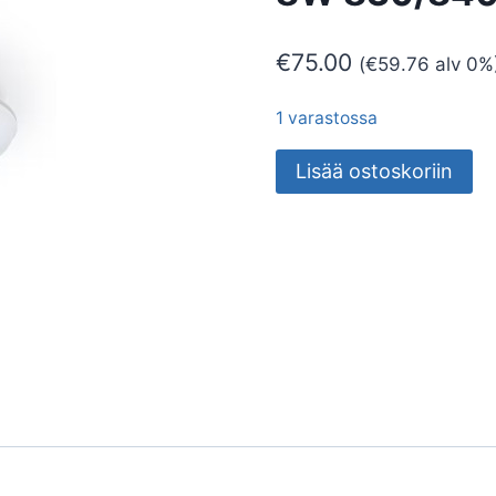
€
75.00
(
€
59.76
alv 0%
1 varastossa
TUNNISTINVALAISIN
Lisää ostoskoriin
AVR254
IP54
8W
830/840
PIR
määrä