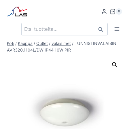
Siirry
sisältöön
0
Etsi:
Haku
Koti
/
Kauppa
/
Outlet
/
valaisimet
/
TUNNISTINVALAISIN
AVR320.1104L/DW IP44 10W PIR