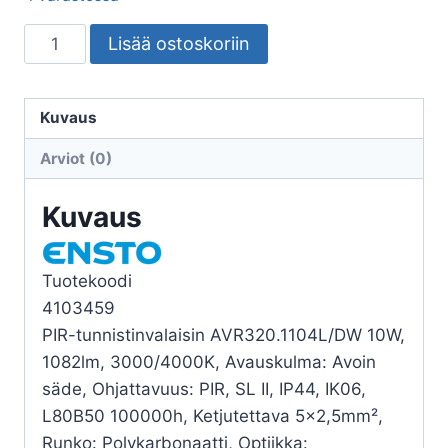
TUNNISTINVALAISIN
Lisää ostoskoriin
AVR320.1104L/DW
IP44
10W
Kuvaus
PIR
Arviot (0)
määrä
Kuvaus
Tuotekoodi
4103459
PIR-tunnistinvalaisin AVR320.1104L/DW 10W,
1082lm, 3000/4000K, Avauskulma: Avoin
säde, Ohjattavuus: PIR, SL II, IP44, IK06,
L80B50 100000h, Ketjutettava 5×2,5mm²,
Runko: Polykarbonaatti, Optiikka: