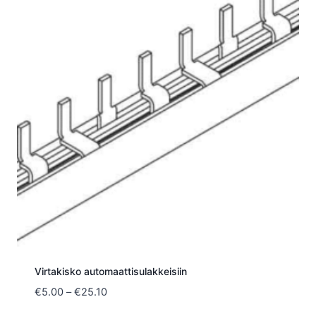
Virtakisko automaattisulakkeisiin
Hintaluokka:
€
5.00
–
€
25.10
€5.00