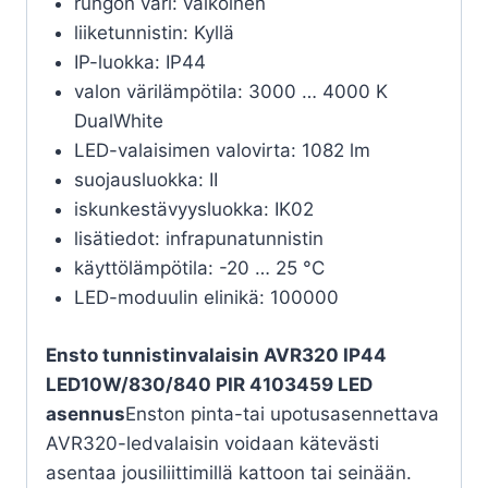
rungon väri: valkoinen
liiketunnistin: Kyllä
IP-luokka: IP44
valon värilämpötila: 3000 … 4000 K
DualWhite
LED-valaisimen valovirta: 1082 lm
suojausluokka: II
iskunkestävyysluokka: IK02
lisätiedot: infrapunatunnistin
käyttölämpötila: -20 … 25 °C
LED-moduulin elinikä: 100000
Ensto tunnistinvalaisin AVR320 IP44
LED10W/830/840 PIR 4103459 LED
asennus
Enston pinta-tai upotusasennettava
AVR320-ledvalaisin voidaan kätevästi
asentaa jousiliittimillä kattoon tai seinään.