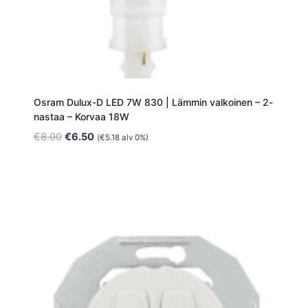
Osram Dulux-D LED 7W 830 | Lämmin valkoinen – 2-
nastaa – Korvaa 18W
Alkuperäinen
Nykyinen
€
8.00
€
6.50
(
€
5.18
alv 0%)
hinta
hinta
oli:
on:
€8.00.
€6.50.