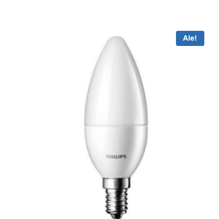
-
€25.10
Ale!