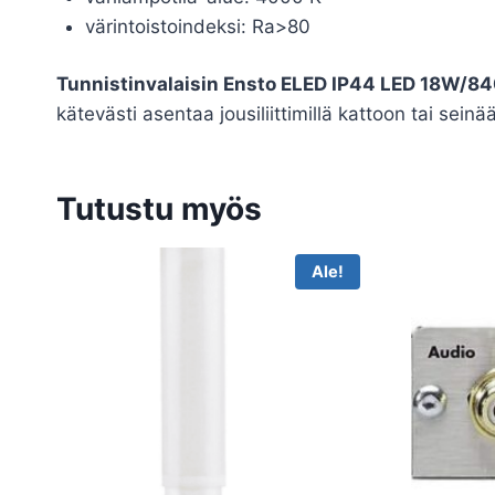
värintoistoindeksi: Ra>80
Tunnistinvalaisin Ensto ELED IP44 LED 18W/8
kätevästi asentaa jousiliittimillä kattoon tai s
Tutustu myös
Ale!