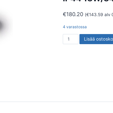
€
180.20
(
€
143.59
alv 
4 varastossa
TUNNISTINVALAISIN
Lisää ostosko
AVR400.1184L
IP44
18W/840
PIR
määrä