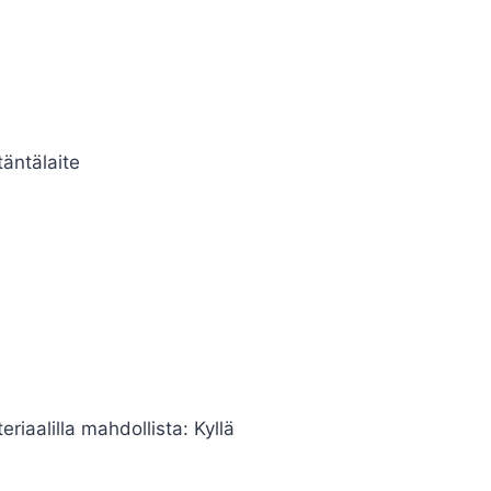
täntälaite
iaalilla mahdollista: Kyllä