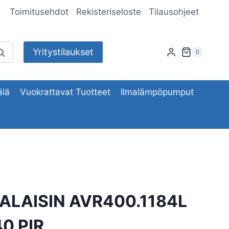
Toimitusehdot
Rekisteriseloste
Tilausohjeet
Yritystilaukset
aku
0
lä
Vuokrattavat Tuotteet
Ilmalämpöpumput
ALAISIN AVR400.1184L
0 PIR