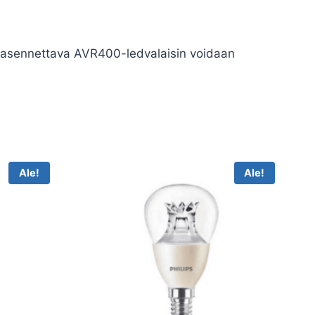
usasennettava AVR400-ledvalaisin voidaan
Ale!
Ale!