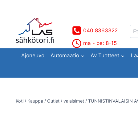
Siirry
sisältöön
Ets
040 8363322
sähkötori.fi
ma - pe: 8-15
Ajoneuvo
Automaatio
Av Tuotteet
La
Koti
/
Kauppa
/
Outlet
/
valaisimet
/
TUNNISTINVALAISIN AV