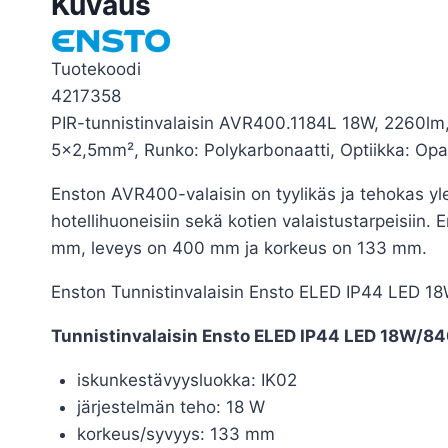
Kuvaus
Tuotekoodi
4217358
PIR-tunnistinvalaisin AVR400.1184L 18W, 2260lm,
5×2,5mm², Runko: Polykarbonaatti, Optiikka: Opa
Enston AVR400-valaisin on tyylikäs ja tehokas yleisv
hotellihuoneisiin sekä kotien valaistustarpeisii
mm, leveys on 400 mm ja korkeus on 133 mm.
Enston Tunnistinvalaisin Ensto ELED IP44 LED 
Tunnistinvalaisin Ensto ELED IP44 LED 18W/84
iskunkestävyysluokka: IK02
järjestelmän teho: 18 W
korkeus/syvyys: 133 mm