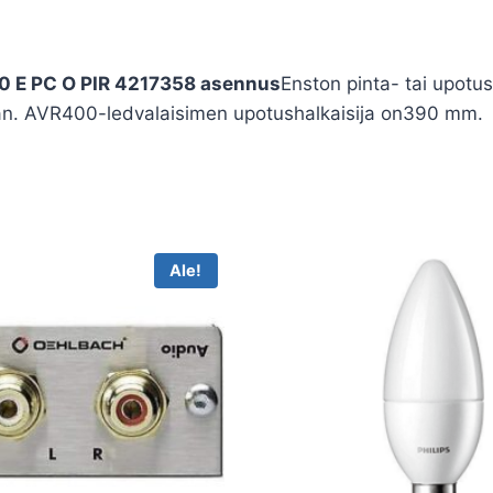
40 E PC O PIR 4217358 asennus
Enston pinta- tai upot
einään. AVR400-ledvalaisimen upotushalkaisija on390 mm.
Ale!