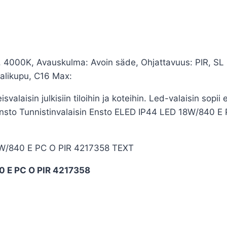
 4000K, Avauskulma: Avoin säde, Ohjattavuus: PIR, SL I
alikupu, C16 Max:
alaisin julkisiin tiloihin ja koteihin. Led-valaisin sopii 
n. Ensto Tunnistinvalaisin Ensto ELED IP44 LED 18W/840
18W/840 E PC O PIR 4217358 TEXT
0 E PC O PIR 4217358