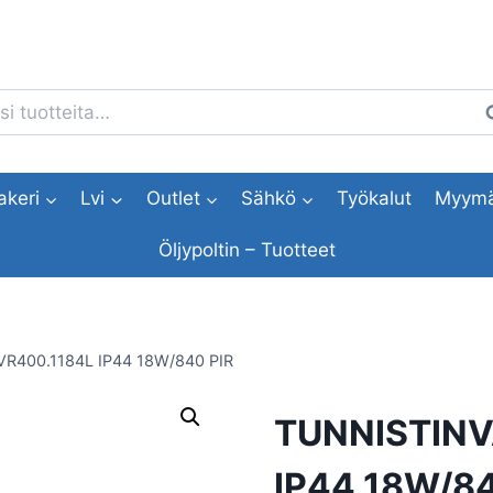
i:
H
akeri
Lvi
Outlet
Sähkö
Työkalut
Myymä
Öljypoltin – Tuotteet
R400.1184L IP44 18W/840 PIR
TUNNISTINV
IP44 18W/84