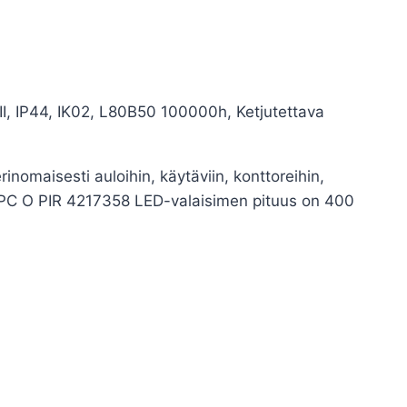
I, IP44, IK02, L80B50 100000h, Ketjutettava
erinomaisesti auloihin, käytäviin, konttoreihin,
 E PC O PIR 4217358 LED-valaisimen pituus on 400