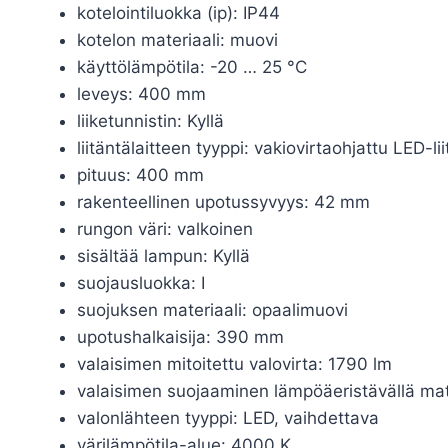
kotelointiluokka (ip): IP44
kotelon materiaali: muovi
käyttölämpötila: -20 … 25 °C
leveys: 400 mm
liiketunnistin: Kyllä
liitäntälaitteen tyyppi: vakiovirtaohjattu LED-lii
pituus: 400 mm
rakenteellinen upotussyvyys: 42 mm
rungon väri: valkoinen
sisältää lampun: Kyllä
suojausluokka: I
suojuksen materiaali: opaalimuovi
upotushalkaisija: 390 mm
valaisimen mitoitettu valovirta: 1790 lm
valaisimen suojaaminen lämpöäeristävällä mater
valonlähteen tyyppi: LED, vaihdettava
värilämpötila-alue: 4000 K